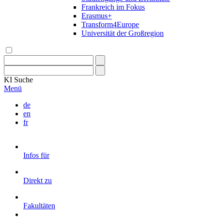
Frankreich im Fokus
Erasmus+
Transform4Europe
Universität der Großregion
KI
Suche
Menü
de
en
fr
Infos für
Direkt zu
Fakultäten