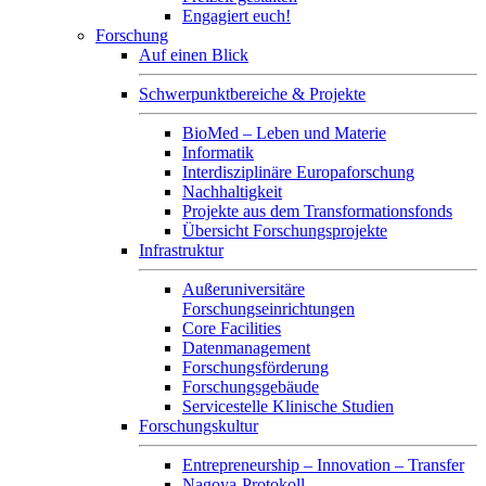
Engagiert euch!
Forschung
Auf einen Blick
Schwerpunktbereiche & Projekte
BioMed – Leben und Materie
Informatik
Interdisziplinäre Europaforschung
Nachhaltigkeit
Projekte aus dem Transformationsfonds
Übersicht Forschungsprojekte
Infrastruktur
Außeruniversitäre
Forschungseinrichtungen
Core Facilities
Datenmanagement
Forschungsförderung
Forschungsgebäude
Servicestelle Klinische Studien
Forschungskultur
Entrepreneurship – Innovation – Transfer
Nagoya-Protokoll