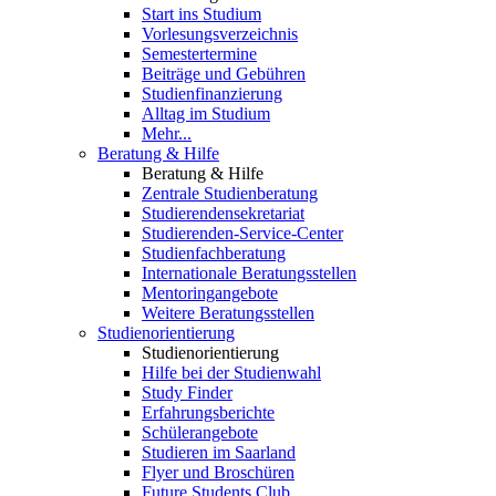
Start ins Studium
Vorlesungsverzeichnis
Semestertermine
Beiträge und Gebühren
Studienfinanzierung
Alltag im Studium
Mehr...
Beratung & Hilfe
Beratung & Hilfe
Zentrale Studienberatung
Studierendensekretariat
Studierenden-Service-Center
Studienfachberatung
Internationale Beratungsstellen
Mentoringangebote
Weitere Beratungsstellen
Studienorientierung
Studienorientierung
Hilfe bei der Studienwahl
Study Finder
Erfahrungsberichte
Schülerangebote
Studieren im Saarland
Flyer und Broschüren
Future Students Club