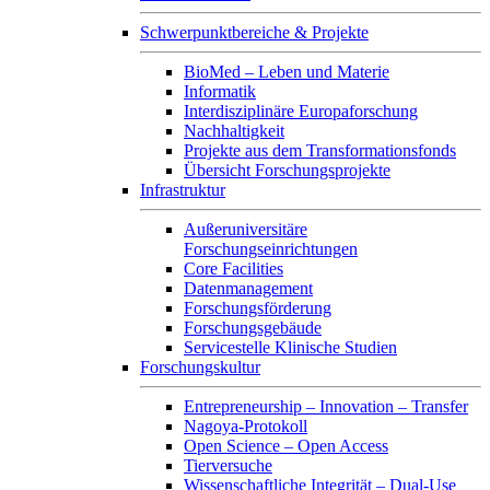
Schwerpunktbereiche & Projekte
BioMed – Leben und Materie
Informatik
Interdisziplinäre Europaforschung
Nachhaltigkeit
Projekte aus dem Transformationsfonds
Übersicht Forschungsprojekte
Infrastruktur
Außeruniversitäre
Forschungseinrichtungen
Core Facilities
Datenmanagement
Forschungsförderung
Forschungsgebäude
Servicestelle Klinische Studien
Forschungskultur
Entrepreneurship – Innovation – Transfer
Nagoya-Protokoll
Open Science – Open Access
Tierversuche
Wissenschaftliche Integrität – Dual-Use