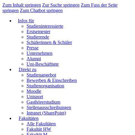
Zum Inhalt springen
Zur Suche springen
Zum Fuss der Seite
springen
Zum Chatbot springen
Infos für
Studieninteressierte
Erstsemester
Studierende
Schülerinnen & Schüler
Presse
Unternehmen
Alumni
Uni-Beschäftigte
Direkt zu
Studienangebot
Bewerben & Einschreiben
Studienorganisation
Moodle
Unisport
Gasthörerstudium
Stellenausschreibungen
Intranet (SharePoint)
Fakultäten
Alle Fakultäten
Fakultät HW
Fakultät M