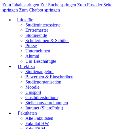
Zum Inhalt springen
Zur Suche springen
Zum Fuss der Seite
springen
Zum Chatbot springen
Infos für
Studieninteressierte
Erstsemester
Studierende
Schülerinnen & Schüler
Presse
Unternehmen
Alumni
Uni-Beschäftigte
Direkt zu
Studienangebot
Bewerben & Einschreiben
Studienorganisation
Moodle
Unisport
Gasthörerstudium
Stellenausschreibungen
Intranet (SharePoint)
Fakultäten
Alle Fakultäten
Fakultät HW
Fakultät M