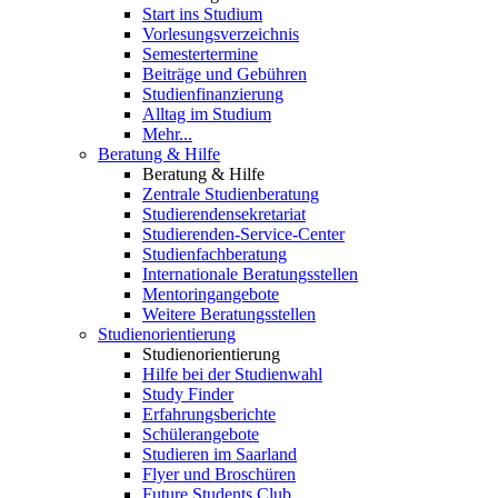
Start ins Studium
Vorlesungsverzeichnis
Semestertermine
Beiträge und Gebühren
Studienfinanzierung
Alltag im Studium
Mehr...
Beratung & Hilfe
Beratung & Hilfe
Zentrale Studienberatung
Studierendensekretariat
Studierenden-Service-Center
Studienfachberatung
Internationale Beratungsstellen
Mentoringangebote
Weitere Beratungsstellen
Studienorientierung
Studienorientierung
Hilfe bei der Studienwahl
Study Finder
Erfahrungsberichte
Schülerangebote
Studieren im Saarland
Flyer und Broschüren
Future Students Club