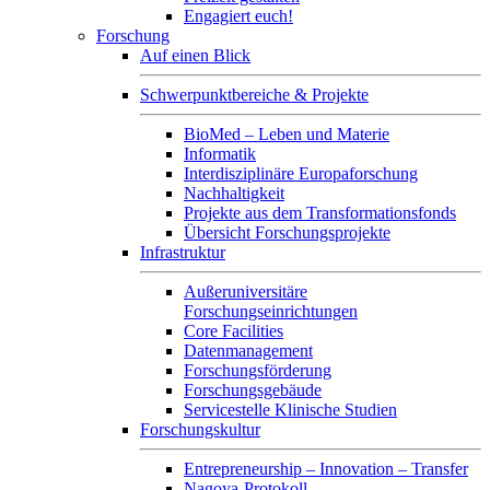
Engagiert euch!
Forschung
Auf einen Blick
Schwerpunktbereiche & Projekte
BioMed – Leben und Materie
Informatik
Interdisziplinäre Europaforschung
Nachhaltigkeit
Projekte aus dem Transformationsfonds
Übersicht Forschungsprojekte
Infrastruktur
Außeruniversitäre
Forschungseinrichtungen
Core Facilities
Datenmanagement
Forschungsförderung
Forschungsgebäude
Servicestelle Klinische Studien
Forschungskultur
Entrepreneurship – Innovation – Transfer
Nagoya-Protokoll