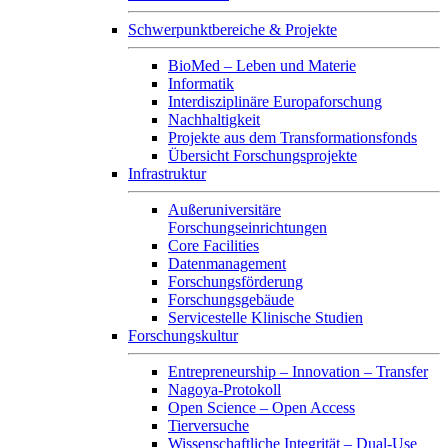
Schwerpunktbereiche & Projekte
BioMed – Leben und Materie
Informatik
Interdisziplinäre Europaforschung
Nachhaltigkeit
Projekte aus dem Transformationsfonds
Übersicht Forschungsprojekte
Infrastruktur
Außeruniversitäre
Forschungseinrichtungen
Core Facilities
Datenmanagement
Forschungsförderung
Forschungsgebäude
Servicestelle Klinische Studien
Forschungskultur
Entrepreneurship – Innovation – Transfer
Nagoya-Protokoll
Open Science – Open Access
Tierversuche
Wissenschaftliche Integrität – Dual-Use