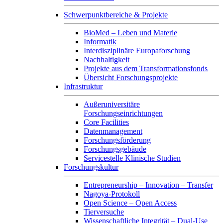
Schwerpunktbereiche & Projekte
BioMed – Leben und Materie
Informatik
Interdisziplinäre Europaforschung
Nachhaltigkeit
Projekte aus dem Transformationsfonds
Übersicht Forschungsprojekte
Infrastruktur
Außeruniversitäre
Forschungseinrichtungen
Core Facilities
Datenmanagement
Forschungsförderung
Forschungsgebäude
Servicestelle Klinische Studien
Forschungskultur
Entrepreneurship – Innovation – Transfer
Nagoya-Protokoll
Open Science – Open Access
Tierversuche
Wissenschaftliche Integrität – Dual-Use