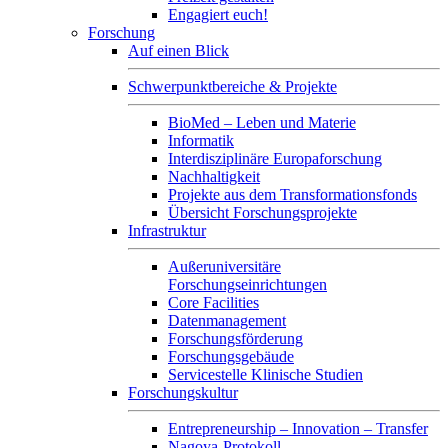
Engagiert euch!
Forschung
Auf einen Blick
Schwerpunktbereiche & Projekte
BioMed – Leben und Materie
Informatik
Interdisziplinäre Europaforschung
Nachhaltigkeit
Projekte aus dem Transformationsfonds
Übersicht Forschungsprojekte
Infrastruktur
Außeruniversitäre
Forschungseinrichtungen
Core Facilities
Datenmanagement
Forschungsförderung
Forschungsgebäude
Servicestelle Klinische Studien
Forschungskultur
Entrepreneurship – Innovation – Transfer
Nagoya-Protokoll