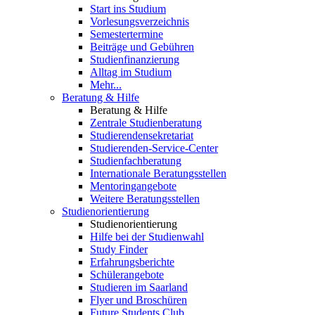
Start ins Studium
Vorlesungsverzeichnis
Semestertermine
Beiträge und Gebühren
Studienfinanzierung
Alltag im Studium
Mehr...
Beratung & Hilfe
Beratung & Hilfe
Zentrale Studienberatung
Studierendensekretariat
Studierenden-Service-Center
Studienfachberatung
Internationale Beratungsstellen
Mentoringangebote
Weitere Beratungsstellen
Studienorientierung
Studienorientierung
Hilfe bei der Studienwahl
Study Finder
Erfahrungsberichte
Schülerangebote
Studieren im Saarland
Flyer und Broschüren
Future Students Club