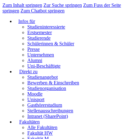
Zum Inhalt springen
Zur Suche springen
Zum Fuss der Seite
springen
Zum Chatbot springen
Infos für
Studieninteressierte
Erstsemester
Studierende
Schülerinnen & Schüler
Presse
Unternehmen
Alumni
Uni-Beschäftigte
Direkt zu
Studienangebot
Bewerben & Einschreiben
Studienorganisation
Moodle
Unisport
Gasthörerstudium
Stellenausschreibungen
Intranet (SharePoint)
Fakultäten
Alle Fakultäten
Fakultät HW
Fakultät M