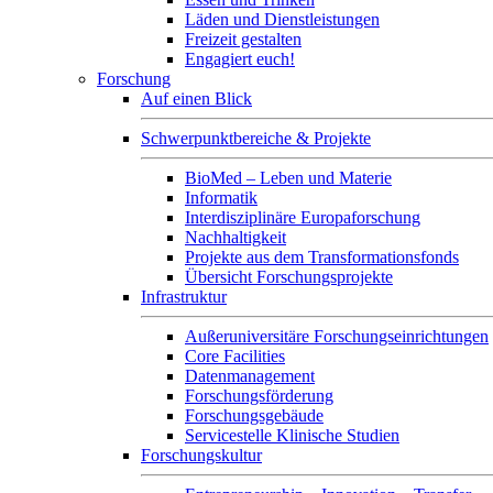
Läden und Dienstleistungen
Freizeit gestalten
Engagiert euch!
Forschung
Auf einen Blick
Schwerpunktbereiche & Projekte
BioMed – Leben und Materie
Informatik
Interdisziplinäre Europaforschung
Nachhaltigkeit
Projekte aus dem Transformationsfonds
Übersicht Forschungsprojekte
Infrastruktur
Außeruniversitäre Forschungseinrichtungen
Core Facilities
Datenmanagement
Forschungsförderung
Forschungsgebäude
Servicestelle Klinische Studien
Forschungskultur