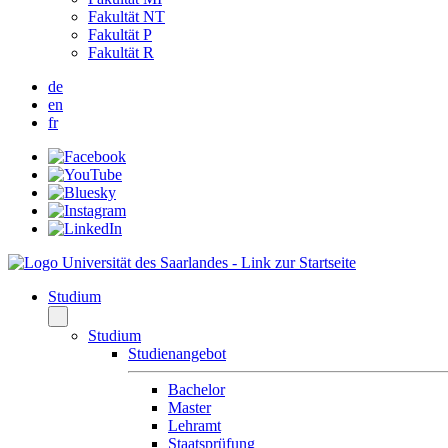
Fakultät NT
Fakultät P
Fakultät R
de
en
fr
Studium
Studium
Studienangebot
Bachelor
Master
Lehramt
Staatsprüfung