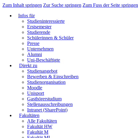
Zum Inhalt springen
Zur Suche springen
Zum Fuss der Seite springen
Infos für
Studieninteressierte
Erstsemester
Studierende
Schülerinnen & Schüler
Presse
Unternehmen
Alumni
Uni-Beschäftigte
Direkt zu
Studienangebot
Bewerben & Einschreiben
Studienorganisation
Moodle
Unisport
Gasthörerstudium
Stellenausschreibungen
Intranet (SharePoint)
Fakultäten
Alle Fakultäten
Fakultät HW
Fakultät M
Fakultät MI