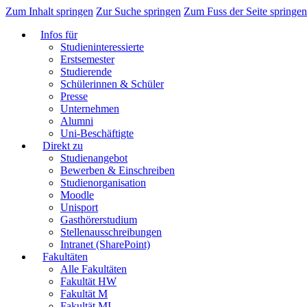
Zum Inhalt springen
Zur Suche springen
Zum Fuss der Seite springen
Infos für
Studieninteressierte
Erstsemester
Studierende
Schülerinnen & Schüler
Presse
Unternehmen
Alumni
Uni-Beschäftigte
Direkt zu
Studienangebot
Bewerben & Einschreiben
Studienorganisation
Moodle
Unisport
Gasthörerstudium
Stellenausschreibungen
Intranet (SharePoint)
Fakultäten
Alle Fakultäten
Fakultät HW
Fakultät M
Fakultät MI