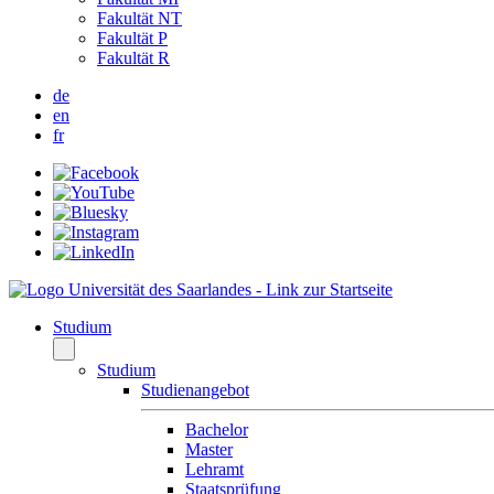
Fakultät NT
Fakultät P
Fakultät R
de
en
fr
Studium
Studium
Studienangebot
Bachelor
Master
Lehramt
Staatsprüfung