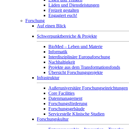
Läden und Dienstleistungen
Freizeit gestalten
Engagiert euch!
Forschung
Auf einen Blick
Schwerpunktbereiche & Projekte
BioMed – Leben und Materie
Informatik
Interdisziplinäre Europaforschung
Nachhaltigkeit
Projekte aus dem Transformationsfonds
Übersicht Forschungsprojekte
Infrastruktur
Außeruniversitäre Forschungseinrichtungen
Core Facilities
Datenmanagement
Forschungsförderung
Forschungsgebäude
Servicestelle Klinische Studien
Forschungskultur