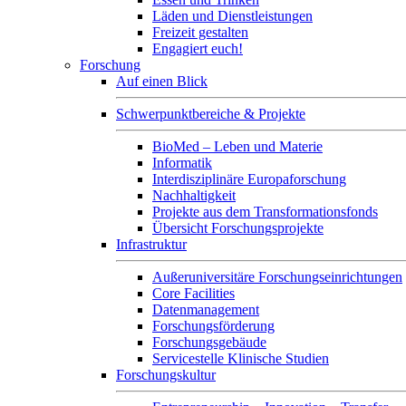
Läden und Dienstleistungen
Freizeit gestalten
Engagiert euch!
Forschung
Auf einen Blick
Schwerpunktbereiche & Projekte
BioMed – Leben und Materie
Informatik
Interdisziplinäre Europaforschung
Nachhaltigkeit
Projekte aus dem Transformationsfonds
Übersicht Forschungsprojekte
Infrastruktur
Außeruniversitäre Forschungseinrichtungen
Core Facilities
Datenmanagement
Forschungsförderung
Forschungsgebäude
Servicestelle Klinische Studien
Forschungskultur