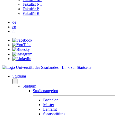
Fakultät NT
Fakultät P
Fakultät R
de
en
fr
Studium
Studium
Studienangebot
Bachelor
Master
Lehramt
Staatsprüfung