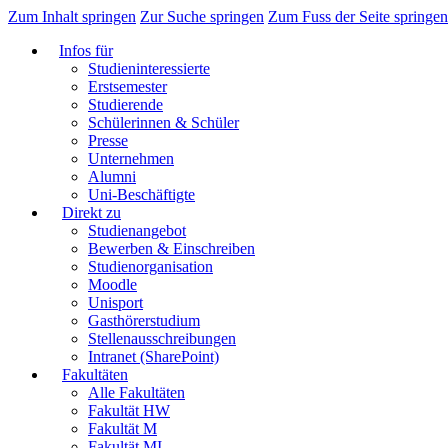
Zum Inhalt springen
Zur Suche springen
Zum Fuss der Seite springen
Infos für
Studieninteressierte
Erstsemester
Studierende
Schülerinnen & Schüler
Presse
Unternehmen
Alumni
Uni-Beschäftigte
Direkt zu
Studienangebot
Bewerben & Einschreiben
Studienorganisation
Moodle
Unisport
Gasthörerstudium
Stellenausschreibungen
Intranet (SharePoint)
Fakultäten
Alle Fakultäten
Fakultät HW
Fakultät M
Fakultät MI