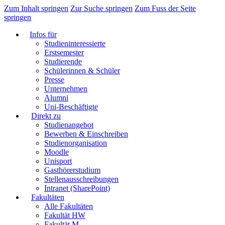
Zum Inhalt springen
Zur Suche springen
Zum Fuss der Seite
springen
Infos für
Studieninteressierte
Erstsemester
Studierende
Schülerinnen & Schüler
Presse
Unternehmen
Alumni
Uni-Beschäftigte
Direkt zu
Studienangebot
Bewerben & Einschreiben
Studienorganisation
Moodle
Unisport
Gasthörerstudium
Stellenausschreibungen
Intranet (SharePoint)
Fakultäten
Alle Fakultäten
Fakultät HW
Fakultät M