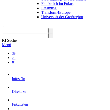
Frankreich im Fokus
Erasmus+
Transform4Europe
Universität der Großregion
KI
Suche
Menü
de
en
fr
Infos für
Direkt zu
Fakultäten