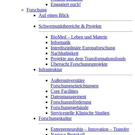
Engagiert euch!
Forschung
Auf einen Blick
Schwerpunktbereiche & Projekte
BioMed – Leben und Materie
Informatik
Interdisziplinäre Europaforschung
Nachhaltigkeit
Projekte aus dem Transformationsfonds
Übersicht Forschungsprojekte
Infrastruktur
Außeruniversitäre
Forschungseinrichtungen
Core Facilities
Datenmanagement
Forschungsförderung
Forschungsgebäude
Servicestelle Klinische Studien
Forschungskultur
Entrepreneurship – Innovation – Transfer
Nagoya-Protokoll