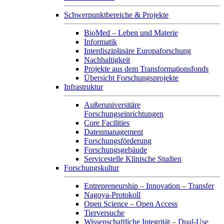
Schwerpunktbereiche & Projekte
BioMed – Leben und Materie
Informatik
Interdisziplinäre Europaforschung
Nachhaltigkeit
Projekte aus dem Transformationsfonds
Übersicht Forschungsprojekte
Infrastruktur
Außeruniversitäre
Forschungseinrichtungen
Core Facilities
Datenmanagement
Forschungsförderung
Forschungsgebäude
Servicestelle Klinische Studien
Forschungskultur
Entrepreneurship – Innovation – Transfer
Nagoya-Protokoll
Open Science – Open Access
Tierversuche
Wissenschaftliche Integrität – Dual-Use