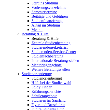
Start ins Studium
Vorlesungsverzeichnis
Semestertermine
Beiträge und Gebühren
Studienfinanzierung
Alltag im Studium
Mehr...
Beratung & Hilfe
Beratung & Hilfe
Zentrale Studienberatung
Studierendensekretariat
Studierenden-Service-Center
Studienfachberatung
Internationale Beratungsstellen
Mentoringangebote
Weitere Beratungsstellen
Studienorientierung
Studienorientierung
Hilfe bei der Studienwahl
Study Finder
Erfahrungsberichte
Schülerangebote
Studieren im Saarland
Flyer und Broschüren
Future Students Club