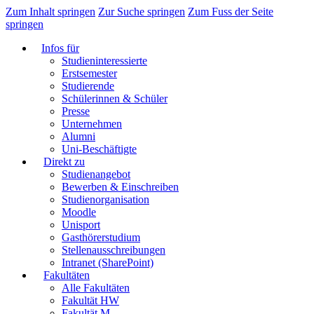
Zum Inhalt springen
Zur Suche springen
Zum Fuss der Seite
springen
Infos für
Studieninteressierte
Erstsemester
Studierende
Schülerinnen & Schüler
Presse
Unternehmen
Alumni
Uni-Beschäftigte
Direkt zu
Studienangebot
Bewerben & Einschreiben
Studienorganisation
Moodle
Unisport
Gasthörerstudium
Stellenausschreibungen
Intranet (SharePoint)
Fakultäten
Alle Fakultäten
Fakultät HW
Fakultät M