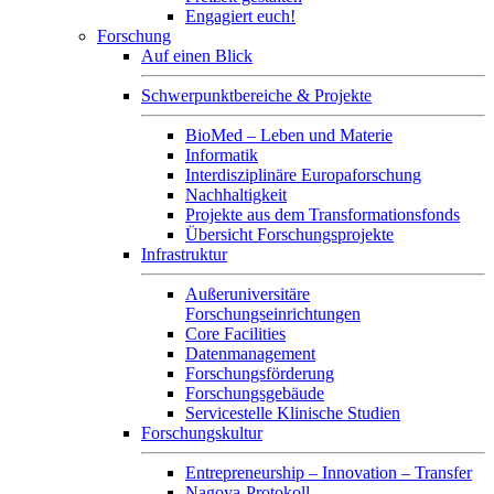
Engagiert euch!
Forschung
Auf einen Blick
Schwerpunktbereiche & Projekte
BioMed – Leben und Materie
Informatik
Interdisziplinäre Europaforschung
Nachhaltigkeit
Projekte aus dem Transformationsfonds
Übersicht Forschungsprojekte
Infrastruktur
Außeruniversitäre
Forschungseinrichtungen
Core Facilities
Datenmanagement
Forschungsförderung
Forschungsgebäude
Servicestelle Klinische Studien
Forschungskultur
Entrepreneurship – Innovation – Transfer
Nagoya-Protokoll