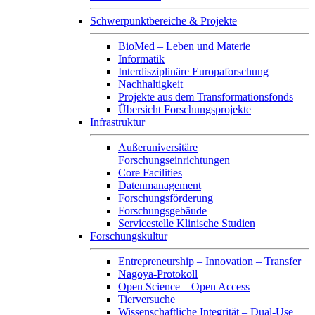
Schwerpunktbereiche & Projekte
BioMed – Leben und Materie
Informatik
Interdisziplinäre Europaforschung
Nachhaltigkeit
Projekte aus dem Transformationsfonds
Übersicht Forschungsprojekte
Infrastruktur
Außeruniversitäre
Forschungseinrichtungen
Core Facilities
Datenmanagement
Forschungsförderung
Forschungsgebäude
Servicestelle Klinische Studien
Forschungskultur
Entrepreneurship – Innovation – Transfer
Nagoya-Protokoll
Open Science – Open Access
Tierversuche
Wissenschaftliche Integrität – Dual-Use