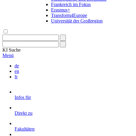
Frankreich im Fokus
Erasmus+
Transform4Europe
Universität der Großregion
KI
Suche
Menü
de
en
fr
Infos für
Direkt zu
Fakultäten