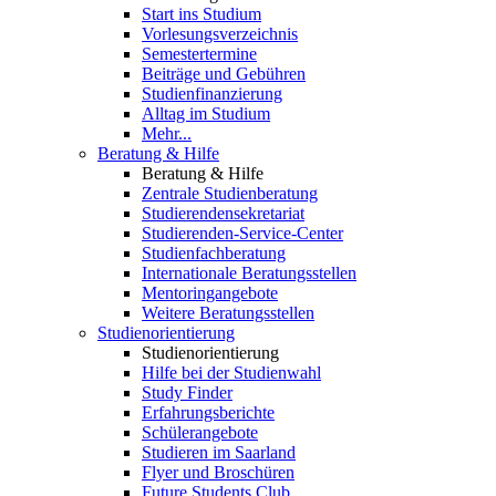
Start ins Studium
Vorlesungsverzeichnis
Semestertermine
Beiträge und Gebühren
Studienfinanzierung
Alltag im Studium
Mehr...
Beratung & Hilfe
Beratung & Hilfe
Zentrale Studienberatung
Studierendensekretariat
Studierenden-Service-Center
Studienfachberatung
Internationale Beratungsstellen
Mentoringangebote
Weitere Beratungsstellen
Studienorientierung
Studienorientierung
Hilfe bei der Studienwahl
Study Finder
Erfahrungsberichte
Schülerangebote
Studieren im Saarland
Flyer und Broschüren
Future Students Club