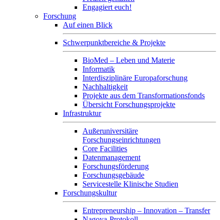
Engagiert euch!
Forschung
Auf einen Blick
Schwerpunktbereiche & Projekte
BioMed – Leben und Materie
Informatik
Interdisziplinäre Europaforschung
Nachhaltigkeit
Projekte aus dem Transformationsfonds
Übersicht Forschungsprojekte
Infrastruktur
Außeruniversitäre
Forschungseinrichtungen
Core Facilities
Datenmanagement
Forschungsförderung
Forschungsgebäude
Servicestelle Klinische Studien
Forschungskultur
Entrepreneurship – Innovation – Transfer
Nagoya-Protokoll