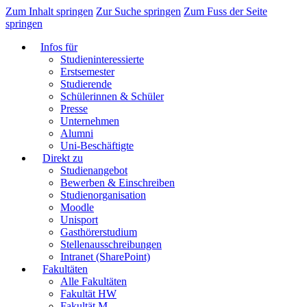
Zum Inhalt springen
Zur Suche springen
Zum Fuss der Seite
springen
Infos für
Studieninteressierte
Erstsemester
Studierende
Schülerinnen & Schüler
Presse
Unternehmen
Alumni
Uni-Beschäftigte
Direkt zu
Studienangebot
Bewerben & Einschreiben
Studienorganisation
Moodle
Unisport
Gasthörerstudium
Stellenausschreibungen
Intranet (SharePoint)
Fakultäten
Alle Fakultäten
Fakultät HW
Fakultät M