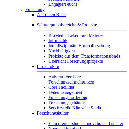
Engagiert euch!
Forschung
Auf einen Blick
Schwerpunktbereiche & Projekte
BioMed – Leben und Materie
Informatik
Interdisziplinäre Europaforschung
Nachhaltigkeit
Projekte aus dem Transformationsfonds
Übersicht Forschungsprojekte
Infrastruktur
Außeruniversitäre
Forschungseinrichtungen
Core Facilities
Datenmanagement
Forschungsförderung
Forschungsgebäude
Servicestelle Klinische Studien
Forschungskultur
Entrepreneurship – Innovation – Transfer
Nagoya-Protokoll