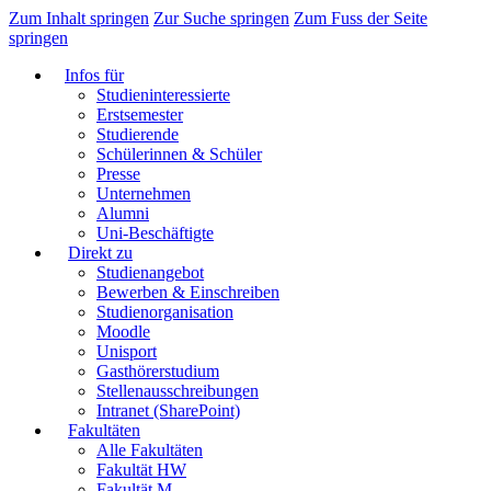
Zum Inhalt springen
Zur Suche springen
Zum Fuss der Seite
springen
Infos für
Studieninteressierte
Erstsemester
Studierende
Schülerinnen & Schüler
Presse
Unternehmen
Alumni
Uni-Beschäftigte
Direkt zu
Studienangebot
Bewerben & Einschreiben
Studienorganisation
Moodle
Unisport
Gasthörerstudium
Stellenausschreibungen
Intranet (SharePoint)
Fakultäten
Alle Fakultäten
Fakultät HW
Fakultät M