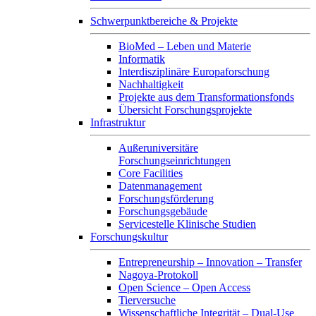
Schwerpunktbereiche & Projekte
BioMed – Leben und Materie
Informatik
Interdisziplinäre Europaforschung
Nachhaltigkeit
Projekte aus dem Transformationsfonds
Übersicht Forschungsprojekte
Infrastruktur
Außeruniversitäre
Forschungseinrichtungen
Core Facilities
Datenmanagement
Forschungsförderung
Forschungsgebäude
Servicestelle Klinische Studien
Forschungskultur
Entrepreneurship – Innovation – Transfer
Nagoya-Protokoll
Open Science – Open Access
Tierversuche
Wissenschaftliche Integrität – Dual-Use