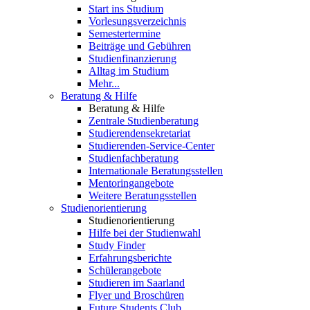
Start ins Studium
Vorlesungsverzeichnis
Semestertermine
Beiträge und Gebühren
Studienfinanzierung
Alltag im Studium
Mehr...
Beratung & Hilfe
Beratung & Hilfe
Zentrale Studienberatung
Studierendensekretariat
Studierenden-Service-Center
Studienfachberatung
Internationale Beratungsstellen
Mentoringangebote
Weitere Beratungsstellen
Studienorientierung
Studienorientierung
Hilfe bei der Studienwahl
Study Finder
Erfahrungsberichte
Schülerangebote
Studieren im Saarland
Flyer und Broschüren
Future Students Club