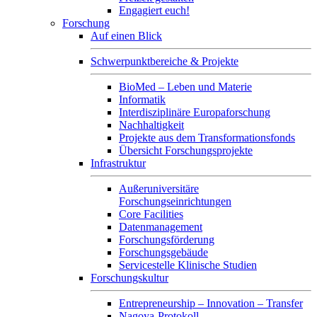
Engagiert euch!
Forschung
Auf einen Blick
Schwerpunktbereiche & Projekte
BioMed – Leben und Materie
Informatik
Interdisziplinäre Europaforschung
Nachhaltigkeit
Projekte aus dem Transformationsfonds
Übersicht Forschungsprojekte
Infrastruktur
Außeruniversitäre
Forschungseinrichtungen
Core Facilities
Datenmanagement
Forschungsförderung
Forschungsgebäude
Servicestelle Klinische Studien
Forschungskultur
Entrepreneurship – Innovation – Transfer
Nagoya-Protokoll