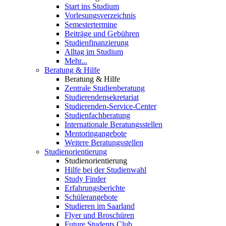
Start ins Studium
Vorlesungsverzeichnis
Semestertermine
Beiträge und Gebühren
Studienfinanzierung
Alltag im Studium
Mehr...
Beratung & Hilfe
Beratung & Hilfe
Zentrale Studienberatung
Studierendensekretariat
Studierenden-Service-Center
Studienfachberatung
Internationale Beratungsstellen
Mentoringangebote
Weitere Beratungsstellen
Studienorientierung
Studienorientierung
Hilfe bei der Studienwahl
Study Finder
Erfahrungsberichte
Schülerangebote
Studieren im Saarland
Flyer und Broschüren
Future Students Club