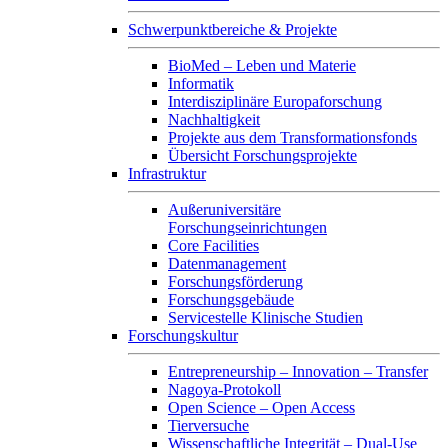
Schwerpunktbereiche & Projekte
BioMed – Leben und Materie
Informatik
Interdisziplinäre Europaforschung
Nachhaltigkeit
Projekte aus dem Transformationsfonds
Übersicht Forschungsprojekte
Infrastruktur
Außeruniversitäre
Forschungseinrichtungen
Core Facilities
Datenmanagement
Forschungsförderung
Forschungsgebäude
Servicestelle Klinische Studien
Forschungskultur
Entrepreneurship – Innovation – Transfer
Nagoya-Protokoll
Open Science – Open Access
Tierversuche
Wissenschaftliche Integrität – Dual-Use