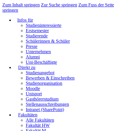
Zum Inhalt springen
Zur Suche springen
Zum Fuss der Seite
springen
Infos für
Studieninteressierte
Erstsemester
Studierende
Schülerinnen & Schüler
Presse
Unternehmen
Alumni
Uni-Beschäftigte
Direkt zu
Studienangebot
Bewerben & Einschreiben
Studienorganisation
Moodle
Unisport
Gasthörerstudium
Stellenausschreibungen
Intranet (SharePoint)
Fakultäten
Alle Fakultäten
Fakultät HW
Fakultät M