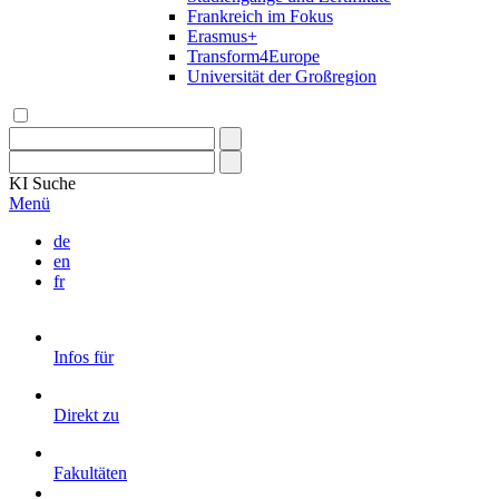
Frankreich im Fokus
Erasmus+
Transform4Europe
Universität der Großregion
KI
Suche
Menü
de
en
fr
Infos für
Direkt zu
Fakultäten