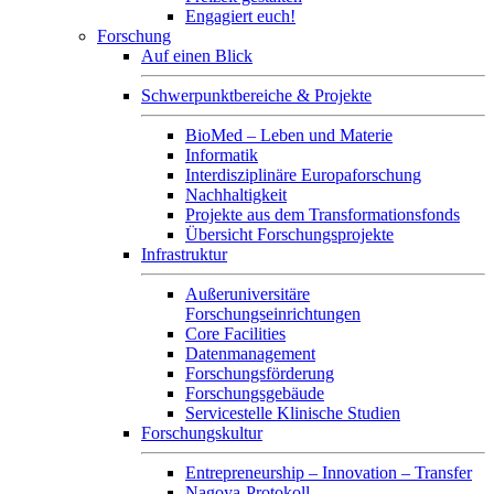
Engagiert euch!
Forschung
Auf einen Blick
Schwerpunktbereiche & Projekte
BioMed – Leben und Materie
Informatik
Interdisziplinäre Europaforschung
Nachhaltigkeit
Projekte aus dem Transformationsfonds
Übersicht Forschungsprojekte
Infrastruktur
Außeruniversitäre
Forschungseinrichtungen
Core Facilities
Datenmanagement
Forschungsförderung
Forschungsgebäude
Servicestelle Klinische Studien
Forschungskultur
Entrepreneurship – Innovation – Transfer
Nagoya-Protokoll