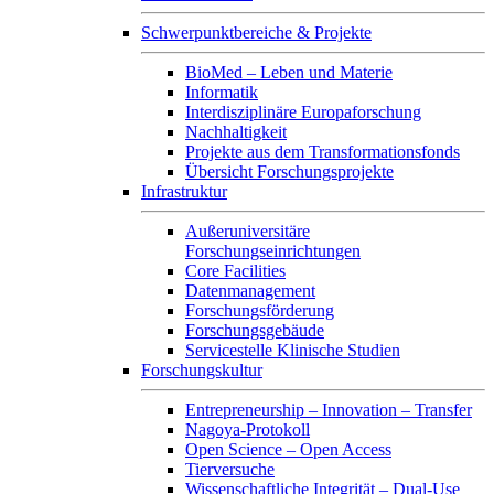
Schwerpunktbereiche & Projekte
BioMed – Leben und Materie
Informatik
Interdisziplinäre Europaforschung
Nachhaltigkeit
Projekte aus dem Transformationsfonds
Übersicht Forschungsprojekte
Infrastruktur
Außeruniversitäre
Forschungseinrichtungen
Core Facilities
Datenmanagement
Forschungsförderung
Forschungsgebäude
Servicestelle Klinische Studien
Forschungskultur
Entrepreneurship – Innovation – Transfer
Nagoya-Protokoll
Open Science – Open Access
Tierversuche
Wissenschaftliche Integrität – Dual-Use