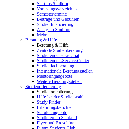
Start ins Studium
Vorlesungsverzeichnis
Semestertermine
Beiträge und Gebühren
Studienfinanzierung
Alltag im Studium
Mehr...
Beratung & Hilfe
Beratung & Hilfe
Zentrale Studienberatung
Studierendensekretariat
Studierenden-Service-Center
Studienfachberatung
Internationale Beratungsstellen
Mentoringangebote
Weitere Beratungsstellen
Studienorientierung
Studienorientierung
Hilfe bei der Studienwahl
Study Finder
Erfahrungsberichte
Schülerangebote
Studieren im Saarland
Flyer und Broschüren
Future Students Club