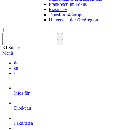
Frankreich im Fokus
Erasmus+
Transform4Europe
Universität der Großregion
KI
Suche
Menü
de
en
fr
Infos für
Direkt zu
Fakultäten