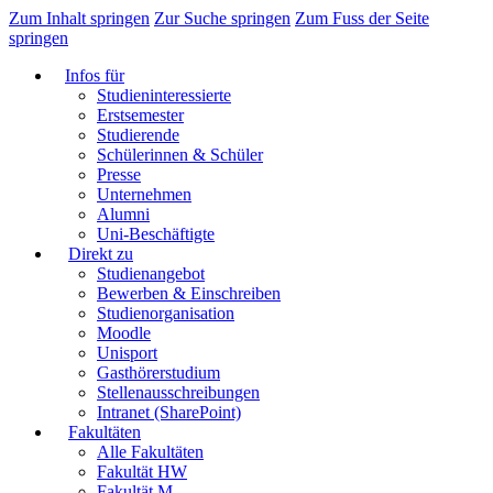
Zum Inhalt springen
Zur Suche springen
Zum Fuss der Seite
springen
Infos für
Studieninteressierte
Erstsemester
Studierende
Schülerinnen & Schüler
Presse
Unternehmen
Alumni
Uni-Beschäftigte
Direkt zu
Studienangebot
Bewerben & Einschreiben
Studienorganisation
Moodle
Unisport
Gasthörerstudium
Stellenausschreibungen
Intranet (SharePoint)
Fakultäten
Alle Fakultäten
Fakultät HW
Fakultät M