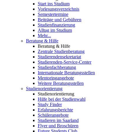
Start ins Studium
Vorlesungsverzeichnis
Semestertermine
Beiträge und Gebühren
Studienfinanzierung
Alltag im Studium
Mehr...
Beratung & Hilfe
Beratung & Hilfe
Zentrale Studienberatung
Studierendensekretariat
Studierenden-Service-Center
Studienfachberatung
Internationale Beratungsstellen
Mentoringangebote
Weitere Beratungsstellen
Studienorientierung
Studienorientierung
Hilfe bei der Studienwahl
Study Finder
Erfahrungsberichte
Schülerangebote
Studieren im Saarland
Flyer und Broschüren
Future Students Club