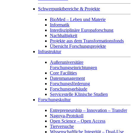
Schwerpunktbereiche & Projekte
BioMed – Leben und Materie
Informatik
Interdisziplinäre Europaforschung
Nachhaltigkeit
Projekte aus dem Transformationsfonds
Übersicht Forschungsprojekte
Infrastruktur
Außeruniversitäre
Forschungseinrichtungen
Core Facilities
Datenmanagement
Forschungsförderung
Forschungsgebäude
Servicestelle Klinische Studien
Forschungskultur
Entrepreneurship – Innovation – Transfer
Nagoya-Protokoll
Open Science – Open Access
Tierversuche
Wissenschaftliche Integrität – Dual-Use