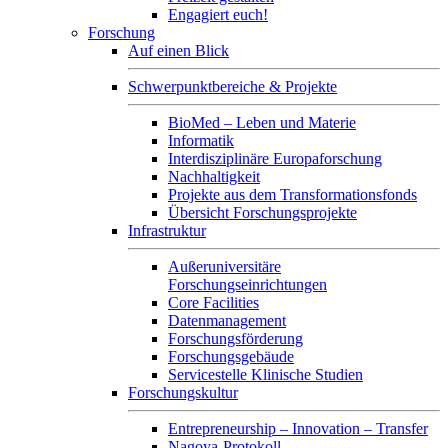
Engagiert euch!
Forschung
Auf einen Blick
Schwerpunktbereiche & Projekte
BioMed – Leben und Materie
Informatik
Interdisziplinäre Europaforschung
Nachhaltigkeit
Projekte aus dem Transformationsfonds
Übersicht Forschungsprojekte
Infrastruktur
Außeruniversitäre
Forschungseinrichtungen
Core Facilities
Datenmanagement
Forschungsförderung
Forschungsgebäude
Servicestelle Klinische Studien
Forschungskultur
Entrepreneurship – Innovation – Transfer
Nagoya-Protokoll