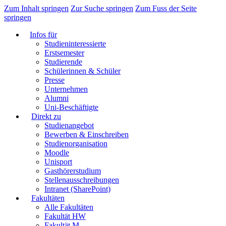
Zum Inhalt springen
Zur Suche springen
Zum Fuss der Seite
springen
Infos für
Studieninteressierte
Erstsemester
Studierende
Schülerinnen & Schüler
Presse
Unternehmen
Alumni
Uni-Beschäftigte
Direkt zu
Studienangebot
Bewerben & Einschreiben
Studienorganisation
Moodle
Unisport
Gasthörerstudium
Stellenausschreibungen
Intranet (SharePoint)
Fakultäten
Alle Fakultäten
Fakultät HW
Fakultät M