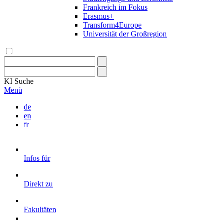
Frankreich im Fokus
Erasmus+
Transform4Europe
Universität der Großregion
KI
Suche
Menü
de
en
fr
Infos für
Direkt zu
Fakultäten