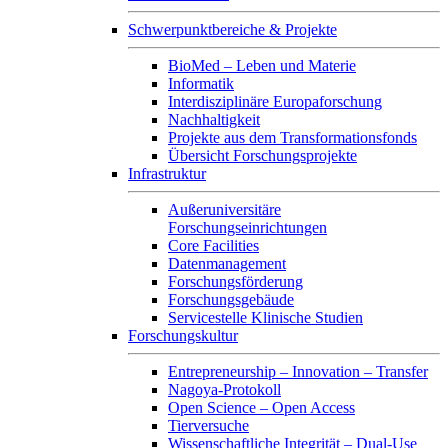
Schwerpunktbereiche & Projekte
BioMed – Leben und Materie
Informatik
Interdisziplinäre Europaforschung
Nachhaltigkeit
Projekte aus dem Transformationsfonds
Übersicht Forschungsprojekte
Infrastruktur
Außeruniversitäre
Forschungseinrichtungen
Core Facilities
Datenmanagement
Forschungsförderung
Forschungsgebäude
Servicestelle Klinische Studien
Forschungskultur
Entrepreneurship – Innovation – Transfer
Nagoya-Protokoll
Open Science – Open Access
Tierversuche
Wissenschaftliche Integrität – Dual-Use