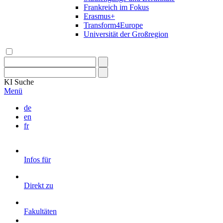
Frankreich im Fokus
Erasmus+
Transform4Europe
Universität der Großregion
KI
Suche
Menü
de
en
fr
Infos für
Direkt zu
Fakultäten