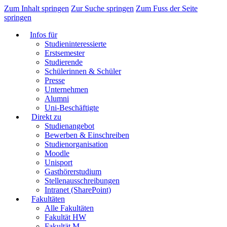
Zum Inhalt springen
Zur Suche springen
Zum Fuss der Seite
springen
Infos für
Studieninteressierte
Erstsemester
Studierende
Schülerinnen & Schüler
Presse
Unternehmen
Alumni
Uni-Beschäftigte
Direkt zu
Studienangebot
Bewerben & Einschreiben
Studienorganisation
Moodle
Unisport
Gasthörerstudium
Stellenausschreibungen
Intranet (SharePoint)
Fakultäten
Alle Fakultäten
Fakultät HW
Fakultät M