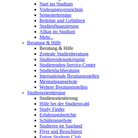
Start ins Studium
Vorlesungsverzeichnis
Semestertermine
Beiträge und Gebühren
Studienfinanzierung
Alltag im Studium
Mehr...
Beratung & Hilfe
Beratung & Hilfe
Zentrale Studienberatung
Studierendensekretariat
Studierenden-Service-Center
Studienfachberatung
Internationale Beratungsstellen
Mentoringangebote
Weitere Beratungsstellen
Studienorientierung
Studienorientierung
Hilfe bei der Studienwahl
Study Finder
Erfahrungsberichte
Schülerangebote
Studieren im Saarland
Flyer und Broschüren
Future Students Club