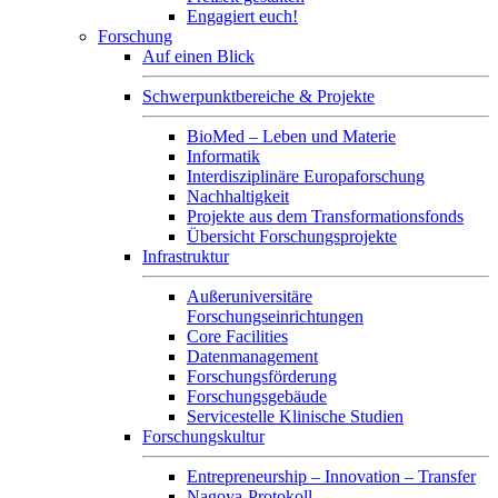
Engagiert euch!
Forschung
Auf einen Blick
Schwerpunktbereiche & Projekte
BioMed – Leben und Materie
Informatik
Interdisziplinäre Europaforschung
Nachhaltigkeit
Projekte aus dem Transformationsfonds
Übersicht Forschungsprojekte
Infrastruktur
Außeruniversitäre
Forschungseinrichtungen
Core Facilities
Datenmanagement
Forschungsförderung
Forschungsgebäude
Servicestelle Klinische Studien
Forschungskultur
Entrepreneurship – Innovation – Transfer
Nagoya-Protokoll