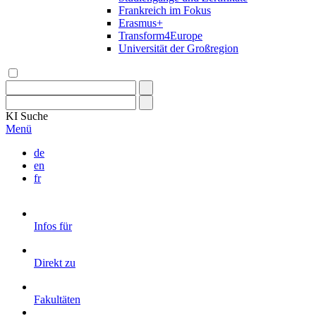
Frankreich im Fokus
Erasmus+
Transform4Europe
Universität der Großregion
KI
Suche
Menü
de
en
fr
Infos für
Direkt zu
Fakultäten