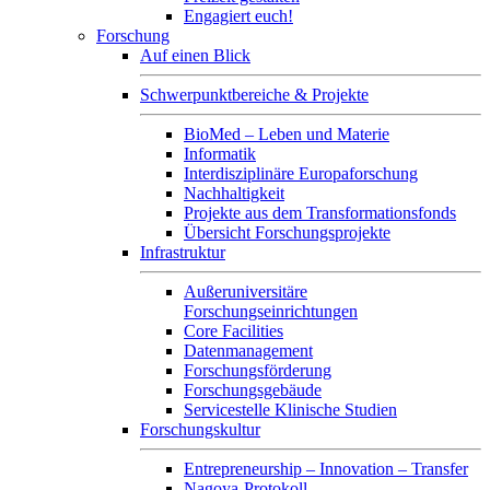
Engagiert euch!
Forschung
Auf einen Blick
Schwerpunktbereiche & Projekte
BioMed – Leben und Materie
Informatik
Interdisziplinäre Europaforschung
Nachhaltigkeit
Projekte aus dem Transformationsfonds
Übersicht Forschungsprojekte
Infrastruktur
Außeruniversitäre
Forschungseinrichtungen
Core Facilities
Datenmanagement
Forschungsförderung
Forschungsgebäude
Servicestelle Klinische Studien
Forschungskultur
Entrepreneurship – Innovation – Transfer
Nagoya-Protokoll