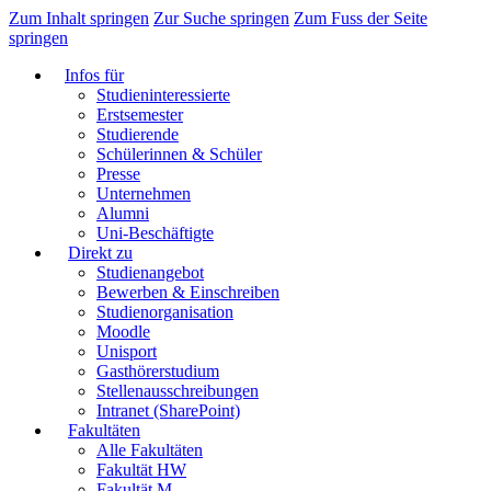
Zum Inhalt springen
Zur Suche springen
Zum Fuss der Seite
springen
Infos für
Studieninteressierte
Erstsemester
Studierende
Schülerinnen & Schüler
Presse
Unternehmen
Alumni
Uni-Beschäftigte
Direkt zu
Studienangebot
Bewerben & Einschreiben
Studienorganisation
Moodle
Unisport
Gasthörerstudium
Stellenausschreibungen
Intranet (SharePoint)
Fakultäten
Alle Fakultäten
Fakultät HW
Fakultät M