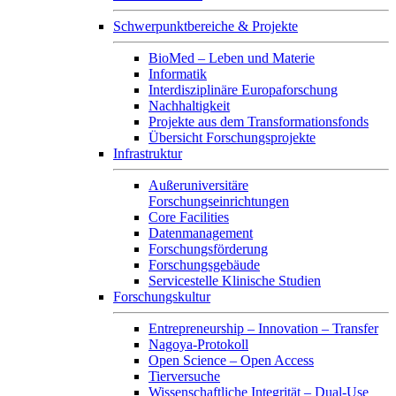
Schwerpunktbereiche & Projekte
BioMed – Leben und Materie
Informatik
Interdisziplinäre Europaforschung
Nachhaltigkeit
Projekte aus dem Transformationsfonds
Übersicht Forschungsprojekte
Infrastruktur
Außeruniversitäre
Forschungseinrichtungen
Core Facilities
Datenmanagement
Forschungsförderung
Forschungsgebäude
Servicestelle Klinische Studien
Forschungskultur
Entrepreneurship – Innovation – Transfer
Nagoya-Protokoll
Open Science – Open Access
Tierversuche
Wissenschaftliche Integrität – Dual-Use