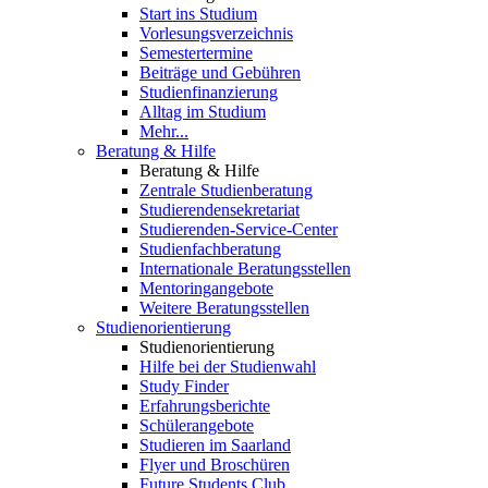
Start ins Studium
Vorlesungsverzeichnis
Semestertermine
Beiträge und Gebühren
Studienfinanzierung
Alltag im Studium
Mehr...
Beratung & Hilfe
Beratung & Hilfe
Zentrale Studienberatung
Studierendensekretariat
Studierenden-Service-Center
Studienfachberatung
Internationale Beratungsstellen
Mentoringangebote
Weitere Beratungsstellen
Studienorientierung
Studienorientierung
Hilfe bei der Studienwahl
Study Finder
Erfahrungsberichte
Schülerangebote
Studieren im Saarland
Flyer und Broschüren
Future Students Club