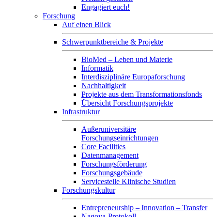
Engagiert euch!
Forschung
Auf einen Blick
Schwerpunktbereiche & Projekte
BioMed – Leben und Materie
Informatik
Interdisziplinäre Europaforschung
Nachhaltigkeit
Projekte aus dem Transformationsfonds
Übersicht Forschungsprojekte
Infrastruktur
Außeruniversitäre
Forschungseinrichtungen
Core Facilities
Datenmanagement
Forschungsförderung
Forschungsgebäude
Servicestelle Klinische Studien
Forschungskultur
Entrepreneurship – Innovation – Transfer
Nagoya-Protokoll