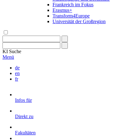
Frankreich im Fokus
Erasmus+
Transform4Europe
Universität der Großregion
KI
Suche
Menü
de
en
fr
Infos für
Direkt zu
Fakultäten