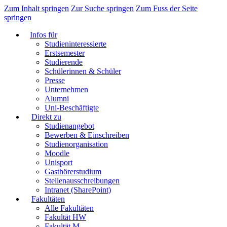
Zum Inhalt springen
Zur Suche springen
Zum Fuss der Seite
springen
Infos für
Studieninteressierte
Erstsemester
Studierende
Schülerinnen & Schüler
Presse
Unternehmen
Alumni
Uni-Beschäftigte
Direkt zu
Studienangebot
Bewerben & Einschreiben
Studienorganisation
Moodle
Unisport
Gasthörerstudium
Stellenausschreibungen
Intranet (SharePoint)
Fakultäten
Alle Fakultäten
Fakultät HW
Fakultät M