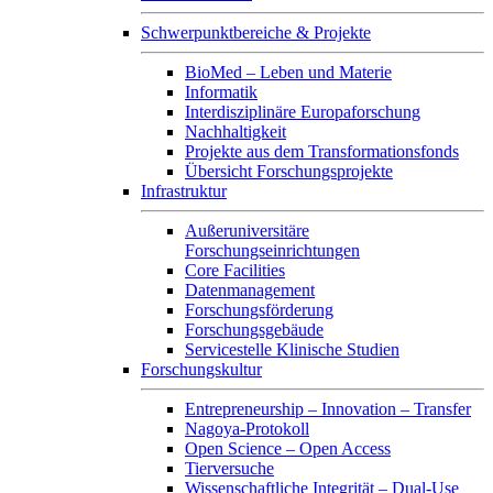
Schwerpunktbereiche & Projekte
BioMed – Leben und Materie
Informatik
Interdisziplinäre Europaforschung
Nachhaltigkeit
Projekte aus dem Transformationsfonds
Übersicht Forschungsprojekte
Infrastruktur
Außeruniversitäre
Forschungseinrichtungen
Core Facilities
Datenmanagement
Forschungsförderung
Forschungsgebäude
Servicestelle Klinische Studien
Forschungskultur
Entrepreneurship – Innovation – Transfer
Nagoya-Protokoll
Open Science – Open Access
Tierversuche
Wissenschaftliche Integrität – Dual-Use