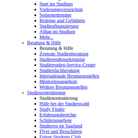
Start ins Studium
Vorlesungsverzeichnis
Semestertermine
Beiträge und Gebühren
Studienfinanzierung
Alltag im Studium
Mehr...
Beratung & Hilfe
Beratung & Hilfe
Zentrale Studienberatung
Studierendensekretariat
Studierenden-Service-Center
Studienfachberatung
Internationale Beratungsstellen
Mentoringangebote
Weitere Beratungsstellen
Studienorientierung
Studienorientierung
Hilfe bei der Studienwahl
Study Finder
Erfahrungsberichte
Schülerangebote
Studieren im Saarland
Flyer und Broschüren
Future Students Club