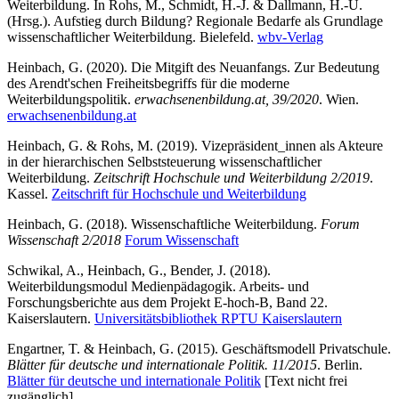
Weiterbildung. In Rohs, M., Schmidt, H.-J. & Dallmann, H.-U.
(Hrsg.). Aufstieg durch Bildung? Regionale Bedarfe als Grundlage
wissenschaftlicher Weiterbildung. Bielefeld.
wbv-Verlag
Heinbach, G. (2020). Die Mitgift des Neuanfangs. Zur Bedeutung
des Arendt'schen Freiheitsbegriffs für die moderne
Weiterbildungspolitik.
erwachsenenbildung.at, 39/2020
. Wien.
erwachsenenbildung.at
Heinbach, G. & Rohs, M. (2019). Vizepräsident_innen als Akteure
in der hierarchischen Selbststeuerung wissenschaftlicher
Weiterbildung.
Zeitschrift Hochschule und Weiterbildung 2/2019
.
Kassel.
Zeitschrift für Hochschule und Weiterbildung
Heinbach, G. (2018). Wissenschaftliche Weiterbildung.
Forum
Wissenschaft 2/2018
Forum Wissenschaft
Schwikal, A., Heinbach, G., Bender, J. (2018).
Weiterbildungsmodul Medienpädagogik. Arbeits- und
Forschungsberichte aus dem Projekt E-hoch-B, Band 22.
Kaiserslautern.
Universitätsbibliothek RPTU Kaiserslautern
Engartner, T. & Heinbach, G. (2015). Geschäftsmodell Privatschule.
Blätter für deutsche und internationale Politik. 11/2015
. Berlin.
Blätter für deutsche und internationale Politik
[Text nicht frei
zugänglich]