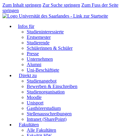
Zum Inhalt springen
Zur Suche springen
Zum Fuss der Seite
springen
Infos für
Studieninteressierte
Erstsemester
Studierende
Schülerinnen & Schüler
Presse
Unternehmen
Alumni
Uni-Beschäftigte
Direkt zu
Studienangebot
Bewerben & Einschreiben
Studienorganisation
Moodle
Unisport
Gasthörerstudium
Stellenausschreibungen
Intranet (SharePoint)
Fakultäten
Alle Fakultäten
Fakultät HW