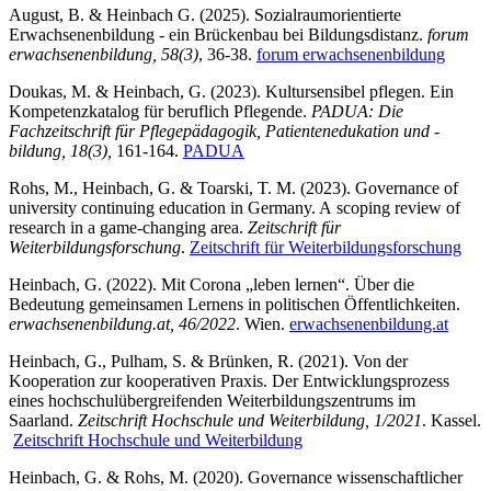
August, B. & Heinbach G. (2025). Sozialraumorientierte
Erwachsenenbildung - ein Brückenbau bei Bildungsdistanz.
forum
erwachsenenbildung, 58(3)
, 36-38.
forum erwachsenenbildung
Doukas, M. & Heinbach, G. (2023). Kultursensibel pflegen. Ein
Kompetenzkatalog für beruflich Pflegende.
PADUA: Die
Fachzeitschrift für Pflegepädagogik, Patientenedukation und -
bildung, 18(3),
161-164.
PADUA
Rohs, M., Heinbach, G. & Toarski, T. M. (2023). Governance of
university continuing education in Germany. A scoping review of
research in a game-changing area.
Zeitschrift für
Weiterbildungsforschung
.
Zeitschrift für Weiterbildungsforschung
Heinbach, G. (2022). Mit Corona „leben lernen“. Über die
Bedeutung gemeinsamen Lernens in politischen Öffentlichkeiten.
erwachsenenbildung.at, 46/2022
. Wien.
erwachsenenbildung.at
Heinbach, G., Pulham, S. & Brünken, R. (2021). Von der
Kooperation zur kooperativen Praxis. Der Entwicklungsprozess
eines hochschulübergreifenden Weiterbildungszentrums im
Saarland.
Zeitschrift Hochschule und Weiterbildung, 1/2021
. Kassel.
Zeitschrift Hochschule und Weiterbildung
Heinbach, G. & Rohs, M. (2020). Governance wissenschaftlicher