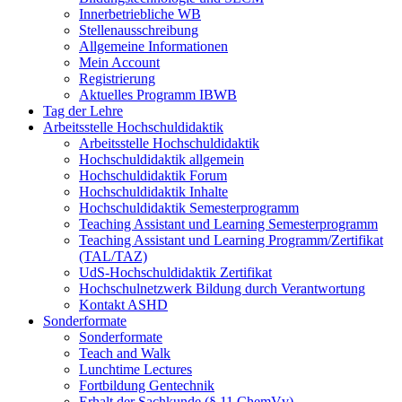
Innerbetriebliche WB
Stellenausschreibung
Allgemeine Informationen
Mein Account
Registrierung
Aktuelles Programm IBWB
Tag der Lehre
Arbeitsstelle Hochschuldidaktik
Arbeitsstelle Hochschuldidaktik
Hochschuldidaktik allgemein
Hochschuldidaktik Forum
Hochschuldidaktik Inhalte
Hochschuldidaktik Semesterprogramm
Teaching Assistant und Learning Semesterprogramm
Teaching Assistant und Learning Programm/Zertifikat
(TAL/TAZ)
UdS-Hochschuldidaktik Zertifikat
Hochschulnetzwerk Bildung durch Verantwortung
Kontakt ASHD
Sonderformate
Sonderformate
Teach and Walk
Lunchtime Lectures
Fortbildung Gentechnik
Erhalt der Sachkunde (§ 11 ChemVv)