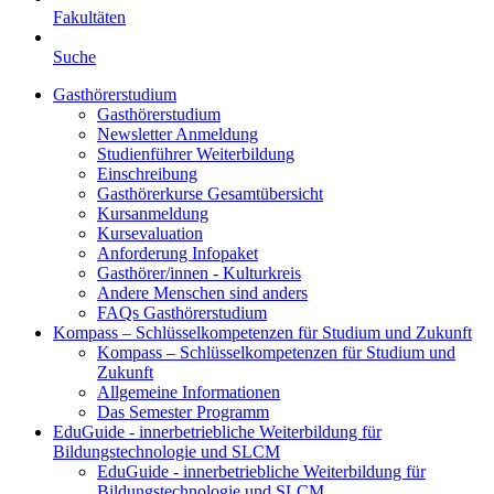
Fakultäten
Suche
Gasthörerstudium
Gasthörerstudium
Newsletter Anmeldung
Studienführer Weiterbildung
Einschreibung
Gasthörerkurse Gesamtübersicht
Kursanmeldung
Kursevaluation
Anforderung Infopaket
Gasthörer/innen - Kulturkreis
Andere Menschen sind anders
FAQs Gasthörerstudium
Kompass – Schlüsselkompetenzen für Studium und Zukunft
Kompass – Schlüsselkompetenzen für Studium und
Zukunft
Allgemeine Informationen
Das Semester Programm
EduGuide - innerbetriebliche Weiterbildung für
Bildungstechnologie und SLCM
EduGuide - innerbetriebliche Weiterbildung für
Bildungstechnologie und SLCM