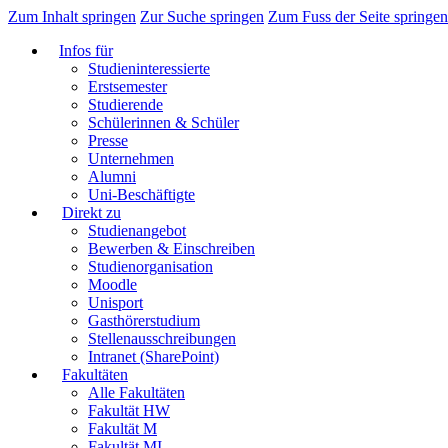
Zum Inhalt springen
Zur Suche springen
Zum Fuss der Seite springen
Infos für
Studieninteressierte
Erstsemester
Studierende
Schülerinnen & Schüler
Presse
Unternehmen
Alumni
Uni-Beschäftigte
Direkt zu
Studienangebot
Bewerben & Einschreiben
Studienorganisation
Moodle
Unisport
Gasthörerstudium
Stellenausschreibungen
Intranet (SharePoint)
Fakultäten
Alle Fakultäten
Fakultät HW
Fakultät M
Fakultät MI