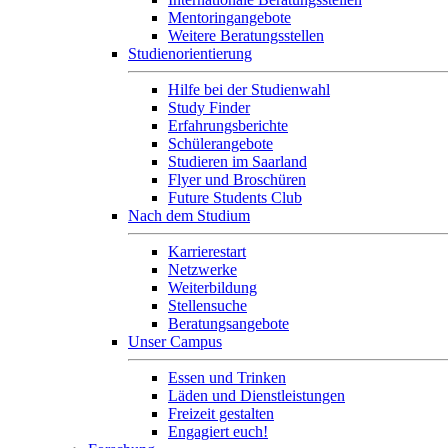
Mentoringangebote
Weitere Beratungsstellen
Studienorientierung
Hilfe bei der Studienwahl
Study Finder
Erfahrungsberichte
Schülerangebote
Studieren im Saarland
Flyer und Broschüren
Future Students Club
Nach dem Studium
Karrierestart
Netzwerke
Weiterbildung
Stellensuche
Beratungsangebote
Unser Campus
Essen und Trinken
Läden und Dienstleistungen
Freizeit gestalten
Engagiert euch!