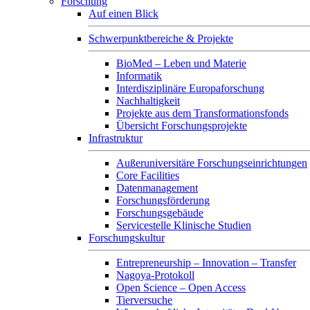
Forschung
Auf einen Blick
Schwerpunktbereiche & Projekte
BioMed – Leben und Materie
Informatik
Interdisziplinäre Europaforschung
Nachhaltigkeit
Projekte aus dem Transformationsfonds
Übersicht Forschungsprojekte
Infrastruktur
Außeruniversitäre Forschungseinrichtungen
Core Facilities
Datenmanagement
Forschungsförderung
Forschungsgebäude
Servicestelle Klinische Studien
Forschungskultur
Entrepreneurship – Innovation – Transfer
Nagoya-Protokoll
Open Science – Open Access
Tierversuche