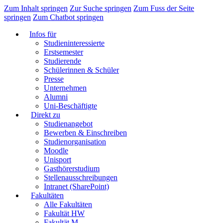
Zum Inhalt springen
Zur Suche springen
Zum Fuss der Seite
springen
Zum Chatbot springen
Infos für
Studieninteressierte
Erstsemester
Studierende
Schülerinnen & Schüler
Presse
Unternehmen
Alumni
Uni-Beschäftigte
Direkt zu
Studienangebot
Bewerben & Einschreiben
Studienorganisation
Moodle
Unisport
Gasthörerstudium
Stellenausschreibungen
Intranet (SharePoint)
Fakultäten
Alle Fakultäten
Fakultät HW
Fakultät M