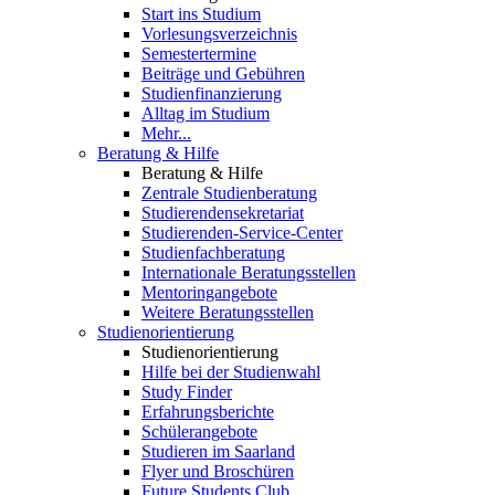
Start ins Studium
Vorlesungsverzeichnis
Semestertermine
Beiträge und Gebühren
Studienfinanzierung
Alltag im Studium
Mehr...
Beratung & Hilfe
Beratung & Hilfe
Zentrale Studienberatung
Studierendensekretariat
Studierenden-Service-Center
Studienfachberatung
Internationale Beratungsstellen
Mentoringangebote
Weitere Beratungsstellen
Studienorientierung
Studienorientierung
Hilfe bei der Studienwahl
Study Finder
Erfahrungsberichte
Schülerangebote
Studieren im Saarland
Flyer und Broschüren
Future Students Club