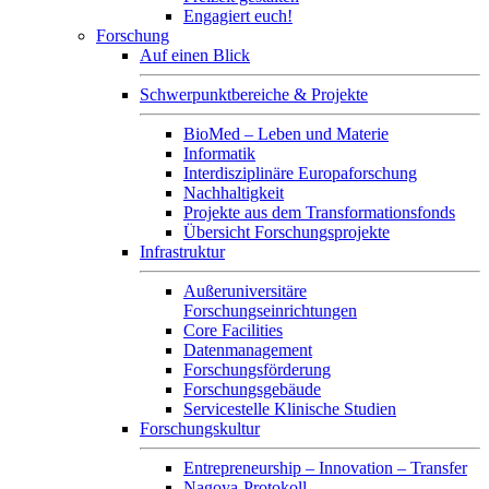
Engagiert euch!
Forschung
Auf einen Blick
Schwerpunktbereiche & Projekte
BioMed – Leben und Materie
Informatik
Interdisziplinäre Europaforschung
Nachhaltigkeit
Projekte aus dem Transformationsfonds
Übersicht Forschungsprojekte
Infrastruktur
Außeruniversitäre
Forschungseinrichtungen
Core Facilities
Datenmanagement
Forschungsförderung
Forschungsgebäude
Servicestelle Klinische Studien
Forschungskultur
Entrepreneurship – Innovation – Transfer
Nagoya-Protokoll