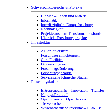
Schwerpunktbereiche & Projekte
BioMed – Leben und Materie
Informatik
Interdisziplinäre Europaforschung
Nachhaltigkeit
Projekte aus dem Transformationsfonds
Übersicht Forschungsprojekte
Infrastruktur
Außeruniversitäre
Forschungseinrichtungen
Core Facilities
Datenmanagement
Forschungsförderung
Forschungsgebäude
Servicestelle Klinische Studien
Forschungskultur
Entrepreneurship – Innovation – Transfer
Nagoya-Protokoll
Open Science – Open Access
Tierversuche
Wissenschaftliche Integrität – Dual-Use