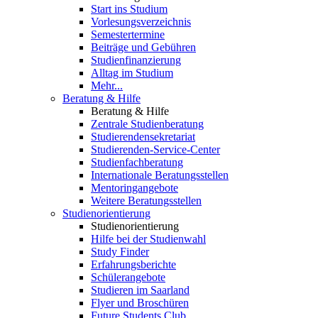
Start ins Studium
Vorlesungsverzeichnis
Semestertermine
Beiträge und Gebühren
Studienfinanzierung
Alltag im Studium
Mehr...
Beratung & Hilfe
Beratung & Hilfe
Zentrale Studienberatung
Studierendensekretariat
Studierenden-Service-Center
Studienfachberatung
Internationale Beratungsstellen
Mentoringangebote
Weitere Beratungsstellen
Studienorientierung
Studienorientierung
Hilfe bei der Studienwahl
Study Finder
Erfahrungsberichte
Schülerangebote
Studieren im Saarland
Flyer und Broschüren
Future Students Club