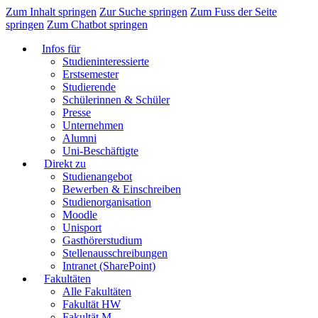
Zum Inhalt springen
Zur Suche springen
Zum Fuss der Seite
springen
Zum Chatbot springen
Infos für
Studieninteressierte
Erstsemester
Studierende
Schülerinnen & Schüler
Presse
Unternehmen
Alumni
Uni-Beschäftigte
Direkt zu
Studienangebot
Bewerben & Einschreiben
Studienorganisation
Moodle
Unisport
Gasthörerstudium
Stellenausschreibungen
Intranet (SharePoint)
Fakultäten
Alle Fakultäten
Fakultät HW
Fakultät M