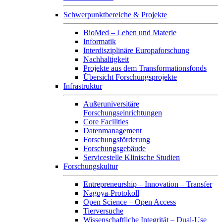
Schwerpunktbereiche & Projekte
BioMed – Leben und Materie
Informatik
Interdisziplinäre Europaforschung
Nachhaltigkeit
Projekte aus dem Transformationsfonds
Übersicht Forschungsprojekte
Infrastruktur
Außeruniversitäre
Forschungseinrichtungen
Core Facilities
Datenmanagement
Forschungsförderung
Forschungsgebäude
Servicestelle Klinische Studien
Forschungskultur
Entrepreneurship – Innovation – Transfer
Nagoya-Protokoll
Open Science – Open Access
Tierversuche
Wissenschaftliche Integrität – Dual-Use