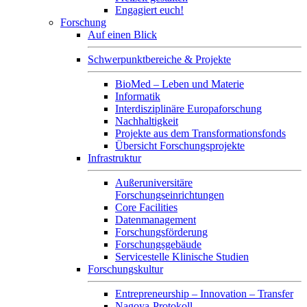
Engagiert euch!
Forschung
Auf einen Blick
Schwerpunktbereiche & Projekte
BioMed – Leben und Materie
Informatik
Interdisziplinäre Europaforschung
Nachhaltigkeit
Projekte aus dem Transformationsfonds
Übersicht Forschungsprojekte
Infrastruktur
Außeruniversitäre
Forschungseinrichtungen
Core Facilities
Datenmanagement
Forschungsförderung
Forschungsgebäude
Servicestelle Klinische Studien
Forschungskultur
Entrepreneurship – Innovation – Transfer
Nagoya-Protokoll