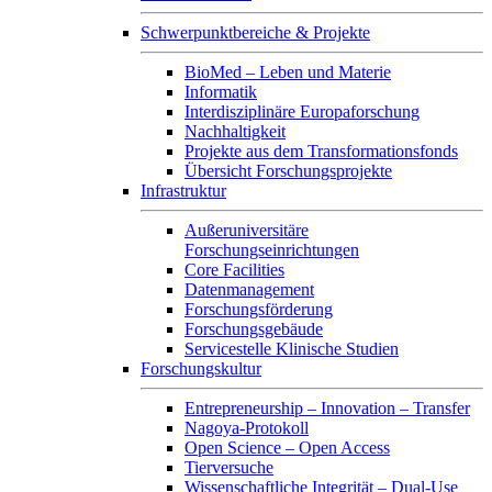
Schwerpunktbereiche & Projekte
BioMed – Leben und Materie
Informatik
Interdisziplinäre Europaforschung
Nachhaltigkeit
Projekte aus dem Transformationsfonds
Übersicht Forschungsprojekte
Infrastruktur
Außeruniversitäre
Forschungseinrichtungen
Core Facilities
Datenmanagement
Forschungsförderung
Forschungsgebäude
Servicestelle Klinische Studien
Forschungskultur
Entrepreneurship – Innovation – Transfer
Nagoya-Protokoll
Open Science – Open Access
Tierversuche
Wissenschaftliche Integrität – Dual-Use