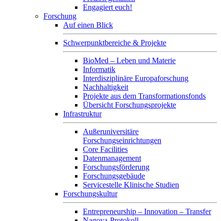
Engagiert euch!
Forschung
Auf einen Blick
Schwerpunktbereiche & Projekte
BioMed – Leben und Materie
Informatik
Interdisziplinäre Europaforschung
Nachhaltigkeit
Projekte aus dem Transformationsfonds
Übersicht Forschungsprojekte
Infrastruktur
Außeruniversitäre
Forschungseinrichtungen
Core Facilities
Datenmanagement
Forschungsförderung
Forschungsgebäude
Servicestelle Klinische Studien
Forschungskultur
Entrepreneurship – Innovation – Transfer
Nagoya-Protokoll