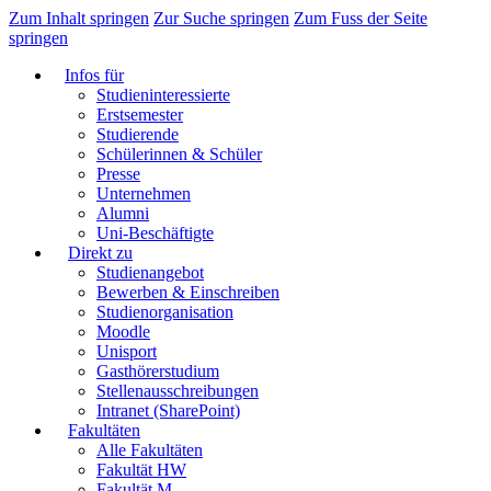
Zum Inhalt springen
Zur Suche springen
Zum Fuss der Seite
springen
Infos für
Studieninteressierte
Erstsemester
Studierende
Schülerinnen & Schüler
Presse
Unternehmen
Alumni
Uni-Beschäftigte
Direkt zu
Studienangebot
Bewerben & Einschreiben
Studienorganisation
Moodle
Unisport
Gasthörerstudium
Stellenausschreibungen
Intranet (SharePoint)
Fakultäten
Alle Fakultäten
Fakultät HW
Fakultät M