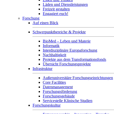
Läden und Dienstleistungen
Freizeit gestalten
Engagiert euch!
Forschung
Auf einen Blick
Schwerpunktbereiche & Projekte
BioMed – Leben und Materie
Informatik
Interdisziplinäre Europaforschung
Nachhaltigkeit
Projekte aus dem Transformationsfonds
Übersicht Forschungsprojekte
Infrastruktur
Außeruniversitäre Forschungseinrichtungen
Core Facilities
Datenmanagement
Forschungsförderung
Forschungsgebäude
Servicestelle Klinische Studien
Forschungskultur