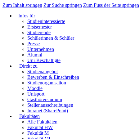
Zum Inhalt springen
Zur Suche springen
Zum Fuss der Seite springen
Infos für
Studieninteressierte
Erstsemester
Studierende
Schülerinnen & Schüler
Presse
Unternehmen
Alumni
Uni-Beschäftigte
Direkt zu
Studienangebot
Bewerben & Einschreiben
Studienorganisation
Moodle
Unisport
Gasthörerstudium
Stellenausschreibungen
Intranet (SharePoint)
Fakultäten
Alle Fakultäten
Fakultät HW
Fakultät M
Fakultät MI