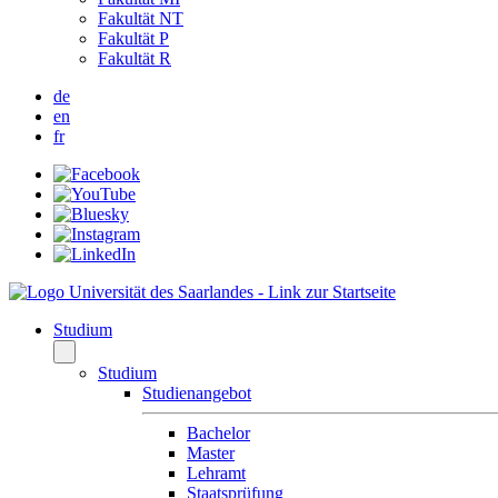
Fakultät NT
Fakultät P
Fakultät R
de
en
fr
Studium
Studium
Studienangebot
Bachelor
Master
Lehramt
Staatsprüfung