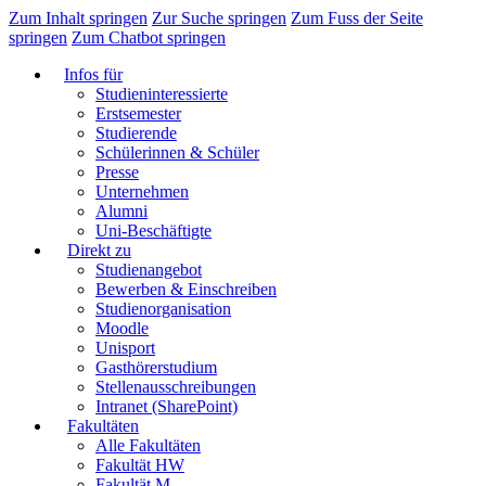
Zum Inhalt springen
Zur Suche springen
Zum Fuss der Seite
springen
Zum Chatbot springen
Infos für
Studieninteressierte
Erstsemester
Studierende
Schülerinnen & Schüler
Presse
Unternehmen
Alumni
Uni-Beschäftigte
Direkt zu
Studienangebot
Bewerben & Einschreiben
Studienorganisation
Moodle
Unisport
Gasthörerstudium
Stellenausschreibungen
Intranet (SharePoint)
Fakultäten
Alle Fakultäten
Fakultät HW
Fakultät M