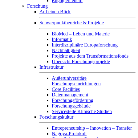
Engagiert euch!
Forschung
Auf einen Blick
Schwerpunktbereiche & Projekte
BioMed – Leben und Materie
Informatik
Interdisziplinäre Europaforschung
Nachhaltigkeit
Projekte aus dem Transformationsfonds
Übersicht Forschungsprojekte
Infrastruktur
Außeruniversitäre
Forschungseinrichtungen
Core Facilities
Datenmanagement
Forschungsförderung
Forschungsgebäude
Servicestelle Klinische Studien
Forschungskultur
Entrepreneurship – Innovation – Transfer
Nagoya-Protokoll