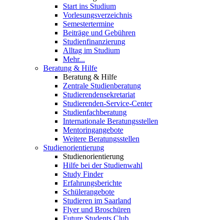
Start ins Studium
Vorlesungsverzeichnis
Semestertermine
Beiträge und Gebühren
Studienfinanzierung
Alltag im Studium
Mehr...
Beratung & Hilfe
Beratung & Hilfe
Zentrale Studienberatung
Studierendensekretariat
Studierenden-Service-Center
Studienfachberatung
Internationale Beratungsstellen
Mentoringangebote
Weitere Beratungsstellen
Studienorientierung
Studienorientierung
Hilfe bei der Studienwahl
Study Finder
Erfahrungsberichte
Schülerangebote
Studieren im Saarland
Flyer und Broschüren
Future Students Club