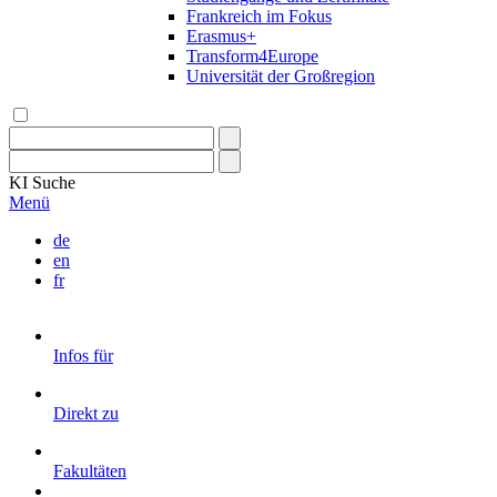
Frankreich im Fokus
Erasmus+
Transform4Europe
Universität der Großregion
KI
Suche
Menü
de
en
fr
Infos für
Direkt zu
Fakultäten