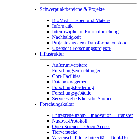
Schwerpunktbereiche & Projekte
BioMed – Leben und Materie
Informatik
Interdisziplinäre Europaforschung
Nachhaltigkeit
Projekte aus dem Transformationsfonds
Übersicht Forschungsprojekte
Infrastruktur
Außeruniversitäre
Forschungseinrichtungen
Core Facilities
Datenmanagement
Forschungsförderung
Forschungsgebäude
Servicestelle Klinische Studien
Forschungskultur
Entrepreneurship – Innovation – Transfer
Nagoya-Protokoll
Open Science – Open Access
Tierversuche
Wissenschaftliche Integrität – Dual-Use