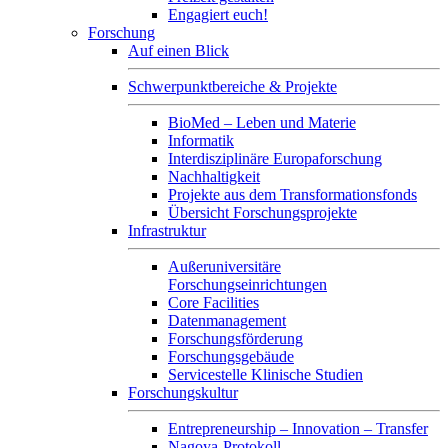
Engagiert euch!
Forschung
Auf einen Blick
Schwerpunktbereiche & Projekte
BioMed – Leben und Materie
Informatik
Interdisziplinäre Europaforschung
Nachhaltigkeit
Projekte aus dem Transformationsfonds
Übersicht Forschungsprojekte
Infrastruktur
Außeruniversitäre
Forschungseinrichtungen
Core Facilities
Datenmanagement
Forschungsförderung
Forschungsgebäude
Servicestelle Klinische Studien
Forschungskultur
Entrepreneurship – Innovation – Transfer
Nagoya-Protokoll