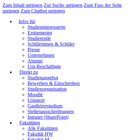
Zum Inhalt springen
Zur Suche springen
Zum Fuss der Seite
springen
Zum Chatbot springen
Infos für
Studieninteressierte
Erstsemester
Studierende
Schülerinnen & Schüler
Presse
Unternehmen
Alumni
Uni-Beschäftigte
Direkt zu
Studienangebot
Bewerben & Einschreiben
Studienorganisation
Moodle
Unisport
Gasthörerstudium
Stellenausschreibungen
Intranet (SharePoint)
Fakultäten
Alle Fakultäten
Fakultät HW
Fakultät M