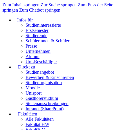
Zum Inhalt springen
Zur Suche springen
Zum Fuss der Seite
springen
Zum Chatbot springen
Infos für
Studieninteressierte
Erstsemester
Studierende
Schülerinnen & Schüler
Presse
Unternehmen
Alumni
Uni-Beschäftigte
Direkt zu
Studienangebot
Bewerben & Einschreiben
Studienorganisation
Moodle
Unisport
Gasthörerstudium
Stellenausschreibungen
Intranet (SharePoint)
Fakultäten
Alle Fakultäten
Fakultät HW
Fakultät M