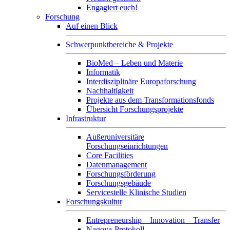
Engagiert euch!
Forschung
Auf einen Blick
Schwerpunktbereiche & Projekte
BioMed – Leben und Materie
Informatik
Interdisziplinäre Europaforschung
Nachhaltigkeit
Projekte aus dem Transformationsfonds
Übersicht Forschungsprojekte
Infrastruktur
Außeruniversitäre
Forschungseinrichtungen
Core Facilities
Datenmanagement
Forschungsförderung
Forschungsgebäude
Servicestelle Klinische Studien
Forschungskultur
Entrepreneurship – Innovation – Transfer
Nagoya-Protokoll