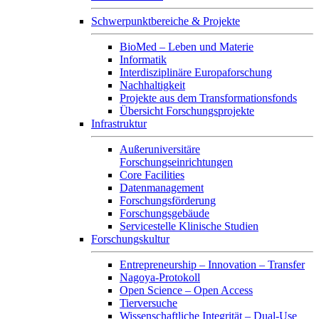
Schwerpunktbereiche & Projekte
BioMed – Leben und Materie
Informatik
Interdisziplinäre Europaforschung
Nachhaltigkeit
Projekte aus dem Transformationsfonds
Übersicht Forschungsprojekte
Infrastruktur
Außeruniversitäre
Forschungseinrichtungen
Core Facilities
Datenmanagement
Forschungsförderung
Forschungsgebäude
Servicestelle Klinische Studien
Forschungskultur
Entrepreneurship – Innovation – Transfer
Nagoya-Protokoll
Open Science – Open Access
Tierversuche
Wissenschaftliche Integrität – Dual-Use