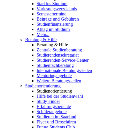
Start ins Studium
Vorlesungsverzeichnis
Semestertermine
Beiträge und Gebühren
Studienfinanzierung
Alltag im Studium
Mehr...
Beratung & Hilfe
Beratung & Hilfe
Zentrale Studienberatung
Studierendensekretariat
Studierenden-Service-Center
Studienfachberatung
Internationale Beratungsstellen
Mentoringangebote
Weitere Beratungsstellen
Studienorientierung
Studienorientierung
Hilfe bei der Studienwahl
Study Finder
Erfahrungsberichte
Schülerangebote
Studieren im Saarland
Flyer und Broschüren
Future Students Club