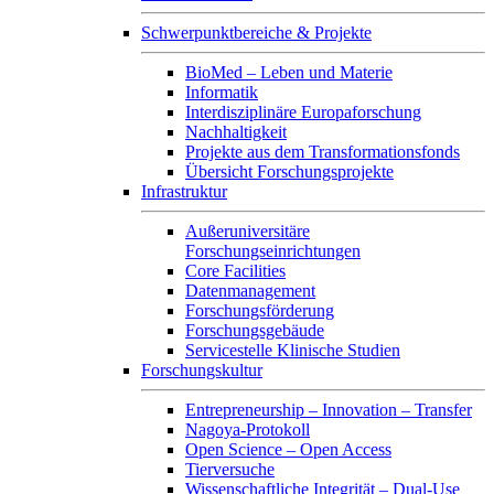
Schwerpunktbereiche & Projekte
BioMed – Leben und Materie
Informatik
Interdisziplinäre Europaforschung
Nachhaltigkeit
Projekte aus dem Transformationsfonds
Übersicht Forschungsprojekte
Infrastruktur
Außeruniversitäre
Forschungseinrichtungen
Core Facilities
Datenmanagement
Forschungsförderung
Forschungsgebäude
Servicestelle Klinische Studien
Forschungskultur
Entrepreneurship – Innovation – Transfer
Nagoya-Protokoll
Open Science – Open Access
Tierversuche
Wissenschaftliche Integrität – Dual-Use