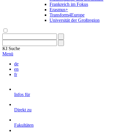
Frankreich im Fokus
Erasmus+
Transform4Europe
Universität der Großregion
KI
Suche
Menü
de
en
fr
Infos für
Direkt zu
Fakultäten