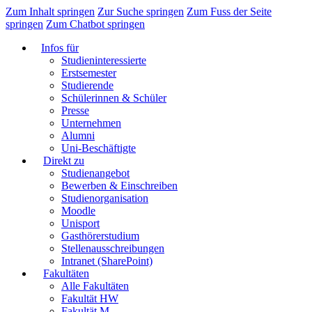
Zum Inhalt springen
Zur Suche springen
Zum Fuss der Seite
springen
Zum Chatbot springen
Infos für
Studieninteressierte
Erstsemester
Studierende
Schülerinnen & Schüler
Presse
Unternehmen
Alumni
Uni-Beschäftigte
Direkt zu
Studienangebot
Bewerben & Einschreiben
Studienorganisation
Moodle
Unisport
Gasthörerstudium
Stellenausschreibungen
Intranet (SharePoint)
Fakultäten
Alle Fakultäten
Fakultät HW
Fakultät M