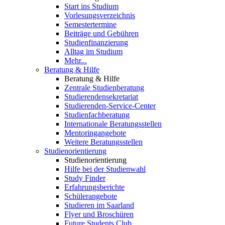
Start ins Studium
Vorlesungsverzeichnis
Semestertermine
Beiträge und Gebühren
Studienfinanzierung
Alltag im Studium
Mehr...
Beratung & Hilfe
Beratung & Hilfe
Zentrale Studienberatung
Studierendensekretariat
Studierenden-Service-Center
Studienfachberatung
Internationale Beratungsstellen
Mentoringangebote
Weitere Beratungsstellen
Studienorientierung
Studienorientierung
Hilfe bei der Studienwahl
Study Finder
Erfahrungsberichte
Schülerangebote
Studieren im Saarland
Flyer und Broschüren
Future Students Club