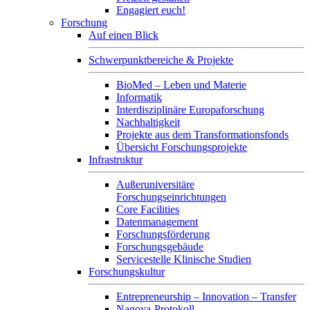
Engagiert euch!
Forschung
Auf einen Blick
Schwerpunktbereiche & Projekte
BioMed – Leben und Materie
Informatik
Interdisziplinäre Europaforschung
Nachhaltigkeit
Projekte aus dem Transformationsfonds
Übersicht Forschungsprojekte
Infrastruktur
Außeruniversitäre
Forschungseinrichtungen
Core Facilities
Datenmanagement
Forschungsförderung
Forschungsgebäude
Servicestelle Klinische Studien
Forschungskultur
Entrepreneurship – Innovation – Transfer
Nagoya-Protokoll