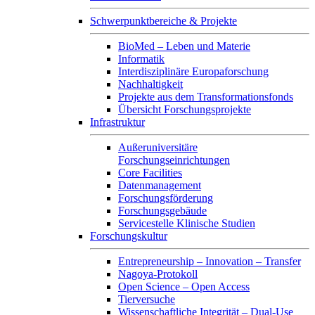
Schwerpunktbereiche & Projekte
BioMed – Leben und Materie
Informatik
Interdisziplinäre Europaforschung
Nachhaltigkeit
Projekte aus dem Transformationsfonds
Übersicht Forschungsprojekte
Infrastruktur
Außeruniversitäre
Forschungseinrichtungen
Core Facilities
Datenmanagement
Forschungsförderung
Forschungsgebäude
Servicestelle Klinische Studien
Forschungskultur
Entrepreneurship – Innovation – Transfer
Nagoya-Protokoll
Open Science – Open Access
Tierversuche
Wissenschaftliche Integrität – Dual-Use