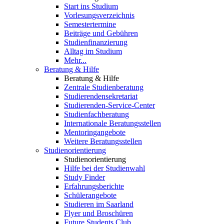
Start ins Studium
Vorlesungsverzeichnis
Semestertermine
Beiträge und Gebühren
Studienfinanzierung
Alltag im Studium
Mehr...
Beratung & Hilfe
Beratung & Hilfe
Zentrale Studienberatung
Studierendensekretariat
Studierenden-Service-Center
Studienfachberatung
Internationale Beratungsstellen
Mentoringangebote
Weitere Beratungsstellen
Studienorientierung
Studienorientierung
Hilfe bei der Studienwahl
Study Finder
Erfahrungsberichte
Schülerangebote
Studieren im Saarland
Flyer und Broschüren
Future Students Club