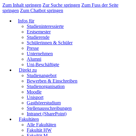
Zum Inhalt springen
Zur Suche springen
Zum Fuss der Seite
springen
Zum Chatbot springen
Infos für
Studieninteressierte
Erstsemester
Studierende
Schülerinnen & Schüler
Presse
Unternehmen
Alumni
Uni-Beschäftigte
Direkt zu
Studienangebot
Bewerben & Einschreiben
Studienorganisation
Moodle
Unisport
Gasthörerstudium
Stellenausschreibungen
Intranet (SharePoint)
Fakultäten
Alle Fakultäten
Fakultät HW
Fakultät M