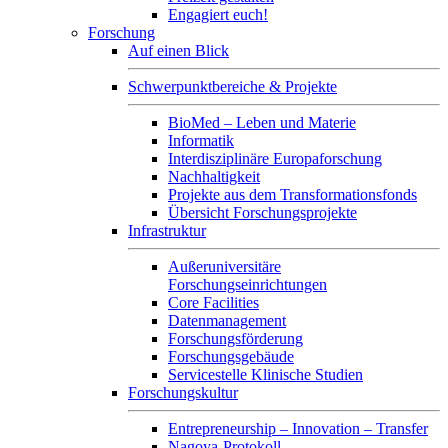
Engagiert euch!
Forschung
Auf einen Blick
Schwerpunktbereiche & Projekte
BioMed – Leben und Materie
Informatik
Interdisziplinäre Europaforschung
Nachhaltigkeit
Projekte aus dem Transformationsfonds
Übersicht Forschungsprojekte
Infrastruktur
Außeruniversitäre
Forschungseinrichtungen
Core Facilities
Datenmanagement
Forschungsförderung
Forschungsgebäude
Servicestelle Klinische Studien
Forschungskultur
Entrepreneurship – Innovation – Transfer
Nagoya-Protokoll