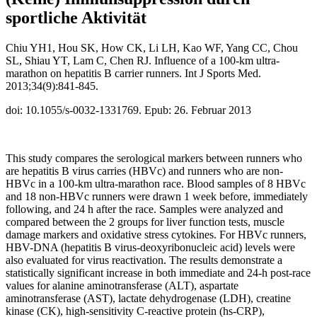
sportliche Aktivität
Chiu YH1, Hou SK, How CK, Li LH, Kao WF, Yang CC, Chou
SL, Shiau YT, Lam C, Chen RJ. Influence of a 100-km ultra-
marathon on hepatitis B carrier runners.
Int J Sports Med.
2013;34(9):841-845.
doi: 10.1055/s-0032-1331769. Epub: 26. Februar 2013
This study compares the serological markers between runners who
are hepatitis B virus carries (HBVc) and runners who are non-
HBVc in a 100-km ultra-marathon race. Blood samples of 8 HBVc
and 18 non-HBVc runners were drawn 1 week before, immediately
following, and 24 h after the race. Samples were analyzed and
compared between the 2 groups for liver function tests, muscle
damage markers and oxidative stress cytokines. For HBVc runners,
HBV-DNA (hepatitis B virus-deoxyribonucleic acid) levels were
also evaluated for virus reactivation. The results demonstrate a
statistically significant increase in both immediate and 24-h post-race
values for alanine aminotransferase (ALT), aspartate
aminotransferase (AST), lactate dehydrogenase (LDH), creatine
kinase (CK), high-sensitivity C-reactive protein (hs-CRP),