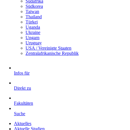
Südafrika
Südkorea
Taiwan
Thailand
Türkei
Uganda
Ukraine
Ungarn
Uruguay
USA / Vereinigte Staaten
Zentralafrikanische Republik
Infos für
Direkt zu
Fakultäten
Suche
Aktuelles
Aktuelle Studien