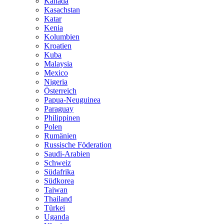
Kanada
Kasachstan
Katar
Kenia
Kolumbien
Kroatien
Kuba
Malaysia
Mexico
Nigeria
Österreich
Papua-Neuguinea
Paraguay
Philippinen
Polen
Rumänien
Russische Föderation
Saudi-Arabien
Schweiz
Südafrika
Südkorea
Taiwan
Thailand
Türkei
Uganda