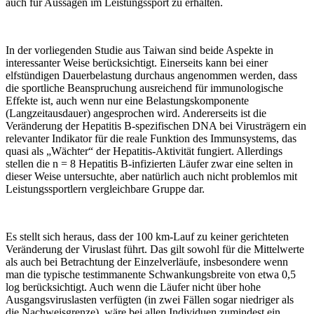
auch für Aussagen im Leistungssport zu erhalten.
In der vorliegenden Studie aus Taiwan sind beide Aspekte in
interessanter Weise berücksichtigt. Einerseits kann bei einer
elfstündigen Dauerbelastung durchaus angenommen werden, dass
die sportliche Beanspruchung ausreichend für immunologische
Effekte ist, auch wenn nur eine Belastungskomponente
(Langzeitausdauer) angesprochen wird. Andererseits ist die
Veränderung der Hepatitis B-spezifischen DNA bei Virusträgern ein
relevanter Indikator für die reale Funktion des Immunsystems, das
quasi als „Wächter“ der Hepatitis-Aktivität fungiert. Allerdings
stellen die n = 8 Hepatitis B-infizierten Läufer zwar eine selten in
dieser Weise untersuchte, aber natürlich auch nicht problemlos mit
Leistungssportlern vergleichbare Gruppe dar.
Es stellt sich heraus, dass der 100 km-Lauf zu keiner gerichteten
Veränderung der Viruslast führt. Das gilt sowohl für die Mittelwerte
als auch bei Betrachtung der Einzelverläufe, insbesondere wenn
man die typische testimmanente Schwankungsbreite von etwa 0,5
log berücksichtigt. Auch wenn die Läufer nicht über hohe
Ausgangsviruslasten verfügten (in zwei Fällen sogar niedriger als
die Nachweisgrenze), wäre bei allen Individuen zumindest ein