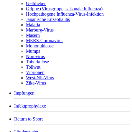
Gelbfieber
Grippe (Virusgrippe, saisonale Influenza)
Hochpathogene Influenza-Virus-Infektion
Japanische Enzephalitis
Malaria
Marburg-Virus
Masern
MERS-Coronavirus
Mononukleose
Mumps
Norovirus
Tuberkulose
Tollwut
Vibrionen
West-Nil-Virus
Zika-Virus
Impfungen
Infektprophylaxe
Return to Sport
Ländersuche