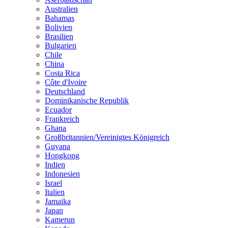
Australien
Bahamas
Bolivien
Brasilien
Bulgarien
Chile
China
Costa Rica
Côte d'Ivoire
Deutschland
Dominikanische Republik
Ecuador
Frankreich
Ghana
Großbritannien/Vereinigtes Königreich
Guyana
Hongkong
Indien
Indonesien
Israel
Italien
Jamaika
Japan
Kamerun