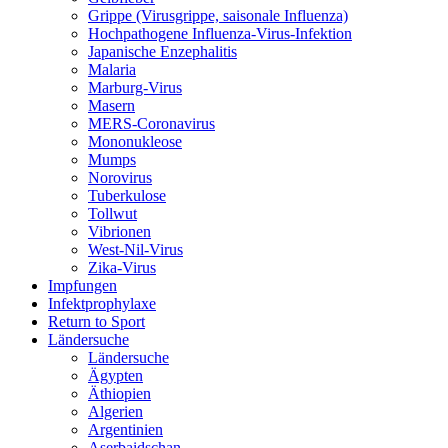
Grippe (Virusgrippe, saisonale Influenza)
Hochpathogene Influenza-Virus-Infektion
Japanische Enzephalitis
Malaria
Marburg-Virus
Masern
MERS-Coronavirus
Mononukleose
Mumps
Norovirus
Tuberkulose
Tollwut
Vibrionen
West-Nil-Virus
Zika-Virus
Impfungen
Infektprophylaxe
Return to Sport
Ländersuche
Ländersuche
Ägypten
Äthiopien
Algerien
Argentinien
Aserbaidschan