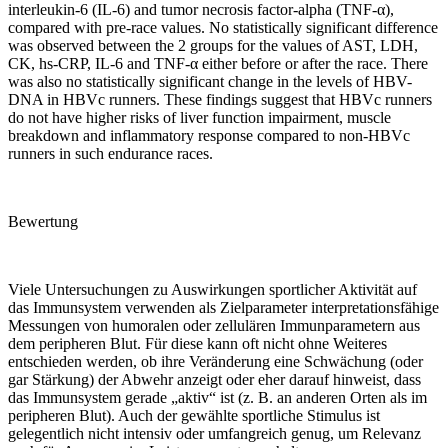
interleukin-6 (IL-6) and tumor necrosis factor-alpha (TNF-
α
),
compared with pre-race values. No statistically significant difference
was observed between the 2 groups for the values of AST, LDH,
CK, hs-CRP, IL-6 and TNF-
α
either before or after the race. There
was also no statistically significant change in the levels of HBV-
DNA in HBVc runners. These findings suggest that HBVc runners
do not have higher risks of liver function impairment, muscle
breakdown and inflammatory response compared to non-HBVc
runners in such endurance races.
Bewertung
Viele Untersuchungen zu Auswirkungen sportlicher Aktivität auf
das Immunsystem verwenden als Zielparameter interpretationsfähige
Messungen von humoralen oder zellulären Immunparametern aus
dem peripheren Blut. Für diese kann oft nicht ohne Weiteres
entschieden werden, ob ihre Veränderung eine Schwächung (oder
gar Stärkung) der Abwehr anzeigt oder eher darauf hinweist, dass
das Immunsystem gerade „aktiv“ ist (z. B. an anderen Orten als im
peripheren Blut). Auch der gewählte sportliche Stimulus ist
gelegentlich nicht intensiv oder umfangreich genug, um Relevanz