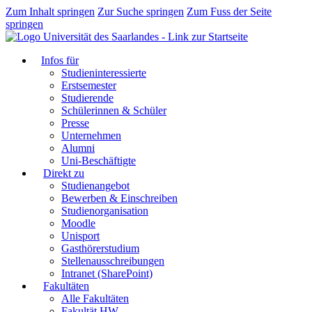
Zum Inhalt springen
Zur Suche springen
Zum Fuss der Seite
springen
Infos für
Studieninteressierte
Erstsemester
Studierende
Schülerinnen & Schüler
Presse
Unternehmen
Alumni
Uni-Beschäftigte
Direkt zu
Studienangebot
Bewerben & Einschreiben
Studienorganisation
Moodle
Unisport
Gasthörerstudium
Stellenausschreibungen
Intranet (SharePoint)
Fakultäten
Alle Fakultäten
Fakultät HW