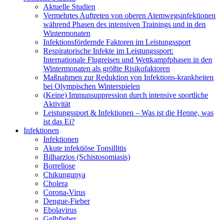
Aktuelle Studien
Vermehrtes Auftreten von oberen Atemwegsinfektionen
während Phasen des intensiven Trainings und in den
Wintermonaten
Infektionsfördernde Faktoren im Leistungssport
Respiratorische Infekte im Leistungssport:
Internationale Flugreisen und Wettkampfphasen in den
Wintermonaten als größte Risikofaktoren
Maßnahmen zur Reduktion von Infektions-krankheiten
bei Olympischen Winterspielen
(Keine) Immunsuppression durch intensive sportliche
Aktivität
Leistungssport & Infektionen – Was ist die Henne, was
ist das Ei?
Infektionen
Infektionen
Akute infektiöse Tonsillitis
Bilharzios (Schistosomiasis)
Borreliose
Chikungunya
Cholera
Corona-Virus
Dengue-Fieber
Ebolavirus
Gelbfieber