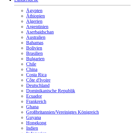
Ägypten
Äthiopien
Algerien
Argentinien
Aserbaidschan
Australien
Bahamas
Bolivien
Brasilien
Bulgarien
Chile
China
Costa Rica
Côte d'Ivoire
Deutschland
Dominikanische Republik
Ecuador
Frankreich
Ghana
Großbritannien/Vereinigtes Königreich
Guyana
Hongkong
Indien