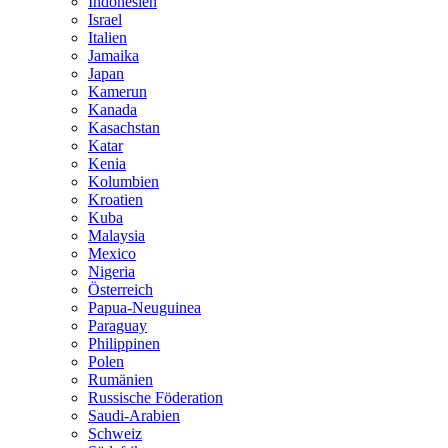
Indonesien
Israel
Italien
Jamaika
Japan
Kamerun
Kanada
Kasachstan
Katar
Kenia
Kolumbien
Kroatien
Kuba
Malaysia
Mexico
Nigeria
Österreich
Papua-Neuguinea
Paraguay
Philippinen
Polen
Rumänien
Russische Föderation
Saudi-Arabien
Schweiz