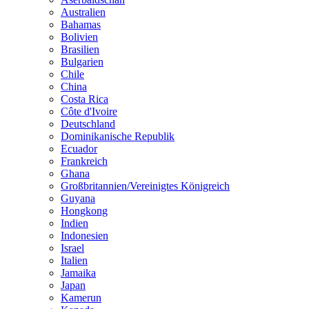
Australien
Bahamas
Bolivien
Brasilien
Bulgarien
Chile
China
Costa Rica
Côte d'Ivoire
Deutschland
Dominikanische Republik
Ecuador
Frankreich
Ghana
Großbritannien/Vereinigtes Königreich
Guyana
Hongkong
Indien
Indonesien
Israel
Italien
Jamaika
Japan
Kamerun