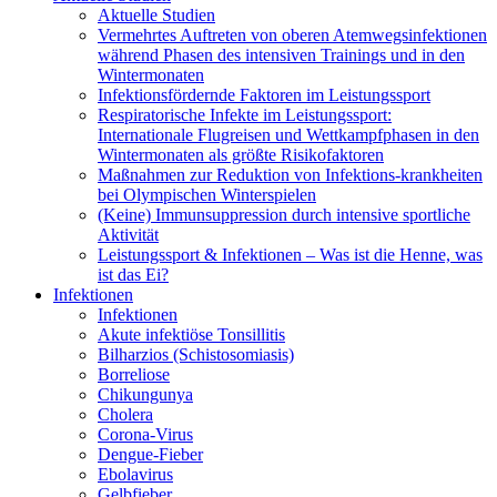
Aktuelle Studien
Vermehrtes Auftreten von oberen Atemwegsinfektionen
während Phasen des intensiven Trainings und in den
Wintermonaten
Infektionsfördernde Faktoren im Leistungssport
Respiratorische Infekte im Leistungssport:
Internationale Flugreisen und Wettkampfphasen in den
Wintermonaten als größte Risikofaktoren
Maßnahmen zur Reduktion von Infektions-krankheiten
bei Olympischen Winterspielen
(Keine) Immunsuppression durch intensive sportliche
Aktivität
Leistungssport & Infektionen – Was ist die Henne, was
ist das Ei?
Infektionen
Infektionen
Akute infektiöse Tonsillitis
Bilharzios (Schistosomiasis)
Borreliose
Chikungunya
Cholera
Corona-Virus
Dengue-Fieber
Ebolavirus
Gelbfieber