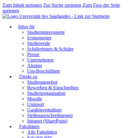
Zum Inhalt springen
Zur Suche springen
Zum Fuss der Seite
springen
Infos für
Studieninteressierte
Erstsemester
Studierende
Schülerinnen & Schüler
Presse
Unternehmen
Alumni
Uni-Beschäftigte
Direkt zu
Studienangebot
Bewerben & Einschreiben
Studienorganisation
Moodle
Unisport
Gasthörerstudium
Stellenausschreibungen
Intranet (SharePoint)
Fakultäten
Alle Fakultäten
Fakultät HW