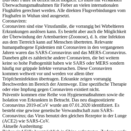
Überwachungsmaßnahmen für Fieber an vielen internationalen
Flughäfen gerechnet werden. Alle direkten Flugverbindungen vom
Flughafen in Wuhan sind ausgesetzt.
Coronaviren:
Coronaviren sind eine Virusfamilie, die vorrangig bei Wirbeltieren
Erkrankungen auslösen kann. Es besteht aber auch die Möglichkeit
der Überwindung der Artenbarriere (Zoonose), d. h. eine Infektion
aus dem Tierreich kann auf Menschen übertreten. Relevante
humanpathogene Epidemien mit Coronaviren in den vergangenen
Jahren waren das SARS-Coronavirus und das MERS-Coronavirus.
Daneben gibt es zahlreiche andere Coronaviren, die bei weitem
keine so hohe Pathogenität haben wie SARS oder MERS sondern
häufig nur grippale Infekte verursachen. Diese Coronaviren
kommen weltweit vor und werden vor allem über
Tröpfcheninfektion übertragen. Erkrankte zeigen vorrangig
Beschwerden im Bereich der Atemwege. Eine spezifische Therapie
oder eine Impfung gegen Coronaviren existiert nicht.
Präventiv kommen eine Reihe von Hygienemaßnahmen sowie die
Isolation von Erkrankten in Betracht. Das neu diagnostizierte
Coronavirus 2019-nCoV wurde am 07.01.2020 identifiziert. Es
besteht eine gewisse genetische Verwandtschaft zum SARS-
Coronavirus; das Virus benutzt den gleichen Rezeptor in der Lunge
(ACE2) wie SARS-CoV.
Aktuelle Ausbreitung: