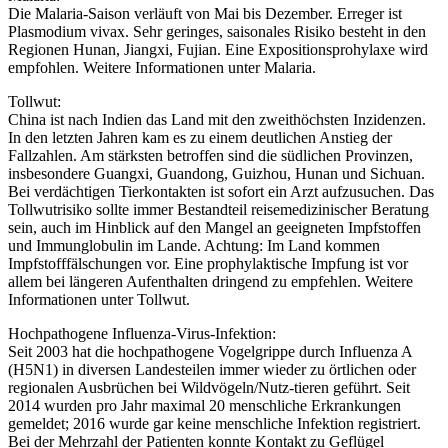
Die Malaria-Saison verläuft von Mai bis Dezember. Erreger ist
Plasmodium vivax. Sehr geringes, saisonales Risiko besteht in den
Regionen Hunan, Jiangxi, Fujian. Eine Expositionsprohylaxe wird
empfohlen. Weitere Informationen unter Malaria.
Tollwut:
China ist nach Indien das Land mit den zweithöchsten Inzidenzen.
In den letzten Jahren kam es zu einem deutlichen Anstieg der
Fallzahlen. Am stärksten betroffen sind die südlichen Provinzen,
insbesondere Guangxi, Guandong, Guizhou, Hunan und Sichuan.
Bei verdächtigen Tierkontakten ist sofort ein Arzt aufzusuchen. Das
Tollwutrisiko sollte immer Bestandteil reisemedizinischer Beratung
sein, auch im Hinblick auf den Mangel an geeigneten Impfstoffen
und Immunglobulin im Lande. Achtung: Im Land kommen
Impfstofffälschungen vor. Eine prophylaktische Impfung ist vor
allem bei längeren Aufenthalten dringend zu empfehlen. Weitere
Informationen unter Tollwut.
Hochpathogene Influenza-Virus-Infektion:
Seit 2003 hat die hochpathogene Vogelgrippe durch Influenza A
(H5N1) in diversen Landesteilen immer wieder zu örtlichen oder
regionalen Ausbrüchen bei Wildvögeln/Nutz-tieren geführt. Seit
2014 wurden pro Jahr maximal 20 menschliche Erkrankungen
gemeldet; 2016 wurde gar keine menschliche Infektion registriert.
Bei der Mehrzahl der Patienten konnte Kontakt zu Geflügel