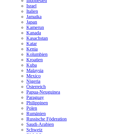
Indonesien
Israel
Italien
Jamaika
Japan
Kamerun
Kanada
Kasachstan
Katar
Kenia
Kolumbien
Kroatien
Kuba
Malaysia
Mexico
Nigeria
Österreich
Papua-Neuguinea
Paraguay
Philippinen
Polen
Rumänien
Russische Föderation
Saudi-Arabien
Schweiz