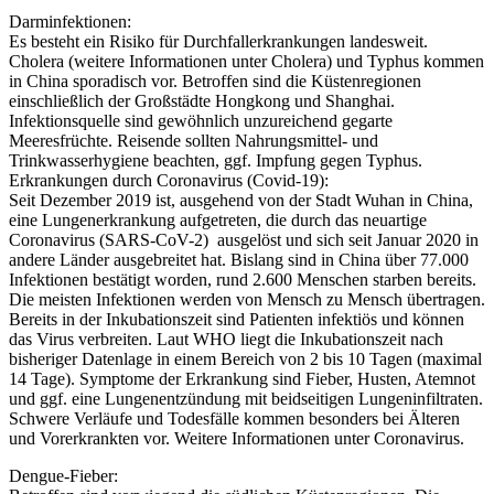
Darminfektionen:
Es besteht ein Risiko für Durchfallerkrankungen landesweit.
Cholera (weitere Informationen unter Cholera) und Typhus kommen
in China sporadisch vor. Betroffen sind die Küstenregionen
einschließlich der Großstädte Hongkong und Shanghai.
Infektionsquelle sind gewöhnlich unzureichend gegarte
Meeresfrüchte. Reisende sollten Nahrungsmittel- und
Trinkwasserhygiene beachten, ggf. Impfung gegen Typhus.
Erkrankungen durch Coronavirus (Covid-19):
Seit Dezember 2019 ist, ausgehend von der Stadt Wuhan in China,
eine Lungenerkrankung aufgetreten, die durch das neuartige
Coronavirus (SARS-CoV-2) ausgelöst und sich seit Januar 2020 in
andere Länder ausgebreitet hat. Bislang sind in China über 77.000
Infektionen bestätigt worden, rund 2.600 Menschen starben bereits.
Die meisten Infektionen werden von Mensch zu Mensch übertragen.
Bereits in der Inkubationszeit sind Patienten infektiös und können
das Virus verbreiten. Laut WHO liegt die Inkubationszeit nach
bisheriger Datenlage in einem Bereich von 2 bis 10 Tagen (maximal
14 Tage). Symptome der Erkrankung sind Fieber, Husten, Atemnot
und ggf. eine Lungenentzündung mit beidseitigen Lungeninfiltraten.
Schwere Verläufe und Todesfälle kommen besonders bei Älteren
und Vorerkrankten vor. Weitere Informationen unter Coronavirus.
Dengue-Fieber: