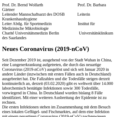
Prof. Dr. Bernd Wolfarth Prof. Dr. Barbara
Gärtner
Leitender Mannschaftsarzt des DOSB Leiterin
Krankenhaushygiene
Leiter Abtlg. für Sportmedizin Institut für
Medizinische Mikrobiologie
Charité Universitätsmedizin Berlin Universitätsklinikum
des Saarlandes
Neues Coronavirus (2019-nCoV)
Seit Dezember 2019 ist, ausgehend von der Stadt Wuhan in China,
eine Lungenerkrankung aufgetreten, die durch das neuartige
Coronavirus (2019-nCoV) ausgelöst und sich seit Januar 2020 in
andere Länder (inzwischen mit ersten Fällen auch in Deutschland)
ausgebreitet hat. Die Fallzahlen und die Todesfälle steigen derzeit
kontinuierlich an, derzeit (03.02.2020) gibt es weltweit über 14.000
laborchemisch bestätigte Infektionen sowie 300 Todesfälle,
vorwiegend in China. In Deutschland wurden bislang 8 Fälle
identifiziert. Mit einer weiteren Ausbreitung der Epidemie ist zu
rechnen.
Die ersten Infektionen stehen im Zusammenhang mit dem Besuch
eines lokalen Geflügel- und Fischmarktes, auf dem eine Infektion
mit einem neuartigen Coronavirus (2019-nCoV) nachgewiesen