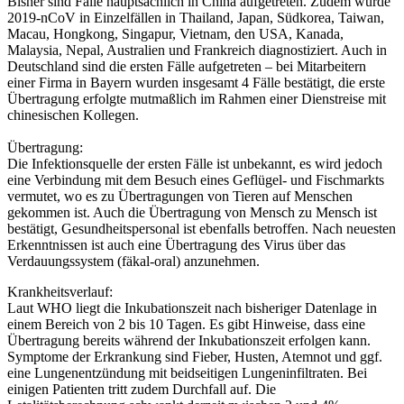
Bisher sind Fälle hauptsächlich in China aufgetreten. Zudem wurde
2019-nCoV in Einzelfällen in Thailand, Japan, Südkorea, Taiwan,
Macau, Hongkong, Singapur, Vietnam, den USA, Kanada,
Malaysia, Nepal, Australien und Frankreich diagnostiziert. Auch in
Deutschland sind die ersten Fälle aufgetreten – bei Mitarbeitern
einer Firma in Bayern wurden insgesamt 4 Fälle bestätigt, die erste
Übertragung erfolgte mutmaßlich im Rahmen einer Dienstreise mit
chinesischen Kollegen.
Übertragung:
Die Infektionsquelle der ersten Fälle ist unbekannt, es wird jedoch
eine Verbindung mit dem Besuch eines Geflügel- und Fischmarkts
vermutet, wo es zu Übertragungen von Tieren auf Menschen
gekommen ist. Auch die Übertragung von Mensch zu Mensch ist
bestätigt, Gesundheitspersonal ist ebenfalls betroffen. Nach neuesten
Erkenntnissen ist auch eine Übertragung des Virus über das
Verdauungssystem (fäkal-oral) anzunehmen.
Krankheitsverlauf:
Laut WHO liegt die Inkubationszeit nach bisheriger Datenlage in
einem Bereich von 2 bis 10 Tagen. Es gibt Hinweise, dass eine
Übertragung bereits während der Inkubationszeit erfolgen kann.
Symptome der Erkrankung sind Fieber, Husten, Atemnot und ggf.
eine Lungenentzündung mit beidseitigen Lungeninfiltraten. Bei
einigen Patienten tritt zudem Durchfall auf. Die