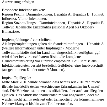
Ausweisung erfolgen.
Besondere Infektionsrisiken:
Region Peking: Darminfektionen, Hepatitis A, Hepatitis B, Tollwut,
Influenza, Vibrio-Infektionen.
Region Suzhou/Jiangsu: Darminfektionen, Hepatitis A, Hepatitis B,
Tollwut, Japanische Enzephalitis (saisonal April bis Oktober),
Bilharziose.
Impfempfehlungen/-vorschriften:
Als Impfempfehlungen gelten die Standardimpfungen + Hepatitis A
(weitere Informationen unter Impfungen). Moderne
Tollwutimpfstoffe sind im Land nur eingeschränkt verfügbar, ggf.
wird daher bei vorhersehbarem Risiko die komplette
Grundimmunisierung vor Einreise empfohlen. Bei Einreise aus
Infektionsgebieten besteht bezüglich Gelbfieber eine Impfvorschrift
(ausgenommen: Kinder unter 9 Monaten).
Impfstoffe, illegale:
Mitte März 2016 wurde bekannt, dass bereits seit 2010 zahlreiche
illegale Impfstoffe gegen verschiedene Erkrankungen im Umlauf
sind. Die Vakzinen stammen aus offiziellen, aber auch aus illegalen
Quellen. Das Mindesthaltbarkeitsdatum war abgelaufen, oder sie
wurden nicht richtig gelagert oder transportiert. Sie können schwere
Nebenwirkungen bis hin zum Tod hervorrufen.