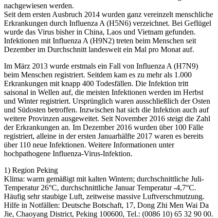
nachgewiesen werden.
Seit dem ersten Ausbruch 2014 wurden ganz vereinzelt menschliche
Erkrankungen durch Influenza A (H5N6) verzeichnet. Bei Geflügel
wurde das Virus bisher in China, Laos und Vietnam gefunden.
Infektionen mit Influenza A (H9N2) treten beim Menschen seit
Dezember im Durchschnitt landesweit ein Mal pro Monat auf.
Im März 2013 wurde erstmals ein Fall von Influenza A (H7N9)
beim Menschen registriert. Seitdem kam es zu mehr als 1.000
Erkrankungen mit knapp 400 Todesfällen. Die Infektion tritt
saisonal in Wellen auf, die meisten Infektionen werden im Herbst
und Winter registriert. Ursprünglich waren ausschließlich der Osten
und Südosten betroffen. Inzwischen hat sich die Infektion auch auf
weitere Provinzen ausgeweitet. Seit November 2016 steigt die Zahl
der Erkrankungen an. Im Dezember 2016 wurden über 100 Fälle
registriert, alleine in der ersten Januarhälfte 2017 waren es bereits
über 110 neue Infektionen. Weitere Informationen unter
hochpathogene Influenza-Virus-Infektion.
1) Region Peking
Klima: warm gemäßigt mit kalten Wintern; durchschnittliche Juli-
Temperatur 26°C, durchschnittliche Januar Temperatur -4,7°C.
Häufig sehr staubige Luft, zeitweise massive Luftverschmutzung.
Hilfe in Notfällen: Deutsche Botschaft, 17, Dong Zhi Men Wai Da
Jie, Chaoyang District, Peking 100600, Tel.: (0086 10) 65 32 90 00.