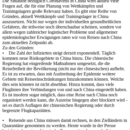
Die Situation bezüglich Coronavirus in China wirft aktuell viele
Fragen auf, die für eine Planung von Wettkämpfen und
Trainingslagern große Relevanz haben. Es gibt eine Reihe von
Gründen, aktuell Wettkämpfe und Trainingslager in China
auszusetzen. Nicht nur wegen der individuellen gesundheitlichen
Gefahren, die teilweise noch überschaubar scheinen, sondern vor
allem wegen zahlreicher logistischer Probleme und allgemeiner
epidemiologischer Erwägungen raten wir von Reisen nach China
zum aktuellen Zeitpunkt ab.
Zu den Gründen:
• Die Zahl der Infizierten steigt derzeit exponentiell. Täglich
kommen neue Risikogebiete in China hinzu. Die chinesische
Regierung hat eingreifende Maßnahmen umgesetzt, die die
Reisefreiheit der Bevölkerung (nicht nur der chinesischen) aufhebt.
Es ist zu erwarten, dass mit Ausbreitung der Epidemie weitere
Gebiete mit Reiseeinschränkungen hinzukommen können. Welche
dies sein könnten ist nicht absehbar. Hinzu kommt, dass viele
Fluglinien ihre Verbindungen von und nach China eingestellt haben.
Es ist insofern sogar möglich, dass eine Reise nach China noch
organisiert werden kann, die Ausreise hingegen aber blockiert wird -
sei es durch Auflagen der chinesischen Regierung oder durch
begrenzte Flugkapazitäten.
• Reisende aus China müssen damit rechnen, in den Zielländern in
Quarantäne genommen zu werden. Heute wurde in der Presse