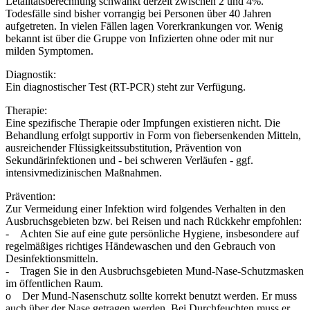
Letalitätsberechnung schwankt derzeit zwischen 2 und 4%.
Todesfälle sind bisher vorrangig bei Personen über 40 Jahren
aufgetreten. In vielen Fällen lagen Vorerkrankungen vor. Wenig
bekannt ist über die Gruppe von Infizierten ohne oder mit nur
milden Symptomen.
Diagnostik:
Ein diagnostischer Test (RT-PCR) steht zur Verfügung.
Therapie:
Eine spezifische Therapie oder Impfungen existieren nicht. Die
Behandlung erfolgt supportiv in Form von fiebersenkenden Mitteln,
ausreichender Flüssigkeitssubstitution, Prävention von
Sekundärinfektionen und - bei schweren Verläufen - ggf.
intensivmedizinischen Maßnahmen.
Prävention:
Zur Vermeidung einer Infektion wird folgendes Verhalten in den
Ausbruchsgebieten bzw. bei Reisen und nach Rückkehr empfohlen:
- Achten Sie auf eine gute persönliche Hygiene, insbesondere auf
regelmäßiges richtiges Händewaschen und den Gebrauch von
Desinfektionsmitteln.
- Tragen Sie in den Ausbruchsgebieten Mund-Nase-Schutzmasken
im öffentlichen Raum.
o Der Mund-Nasenschutz sollte korrekt benutzt werden. Er muss
auch über der Nase getragen werden. Bei Durchfeuchten muss er