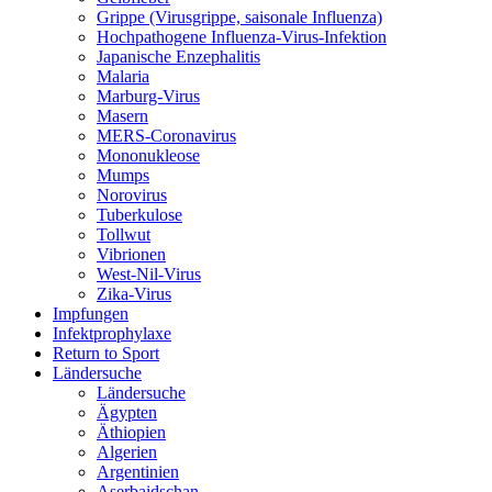
Grippe (Virusgrippe, saisonale Influenza)
Hochpathogene Influenza-Virus-Infektion
Japanische Enzephalitis
Malaria
Marburg-Virus
Masern
MERS-Coronavirus
Mononukleose
Mumps
Norovirus
Tuberkulose
Tollwut
Vibrionen
West-Nil-Virus
Zika-Virus
Impfungen
Infektprophylaxe
Return to Sport
Ländersuche
Ländersuche
Ägypten
Äthiopien
Algerien
Argentinien
Aserbaidschan