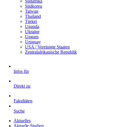
Südafrika
Südkorea
Taiwan
Thailand
Türkei
Uganda
Ukraine
Ungarn
Uruguay
USA / Vereinigte Staaten
Zentralafrikanische Republik
Infos für
Direkt zu
Fakultäten
Suche
Aktuelles
Aktuelle Studien