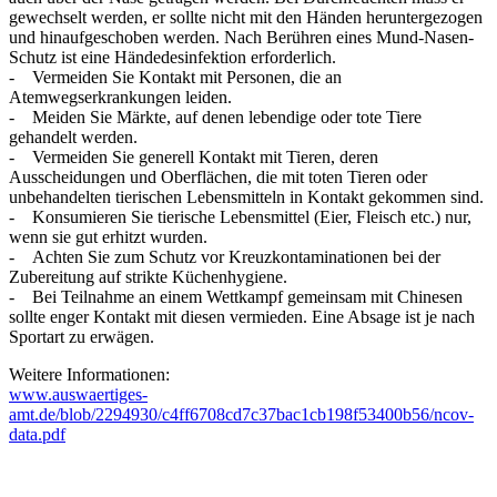
gewechselt werden, er sollte nicht mit den Händen heruntergezogen
und hinaufgeschoben werden. Nach Berühren eines Mund-Nasen-
Schutz ist eine Händedesinfektion erforderlich.
- Vermeiden Sie Kontakt mit Personen, die an
Atemwegserkrankungen leiden.
- Meiden Sie Märkte, auf denen lebendige oder tote Tiere
gehandelt werden.
- Vermeiden Sie generell Kontakt mit Tieren, deren
Ausscheidungen und Oberflächen, die mit toten Tieren oder
unbehandelten tierischen Lebensmitteln in Kontakt gekommen sind.
- Konsumieren Sie tierische Lebensmittel (Eier, Fleisch etc.) nur,
wenn sie gut erhitzt wurden.
- Achten Sie zum Schutz vor Kreuzkontaminationen bei der
Zubereitung auf strikte Küchenhygiene.
- Bei Teilnahme an einem Wettkampf gemeinsam mit Chinesen
sollte enger Kontakt mit diesen vermieden. Eine Absage ist je nach
Sportart zu erwägen.
Weitere Informationen:
www.auswaertiges-
amt.de/blob/2294930/c4ff6708cd7c37bac1cb198f53400b56/ncov-
data.pdf