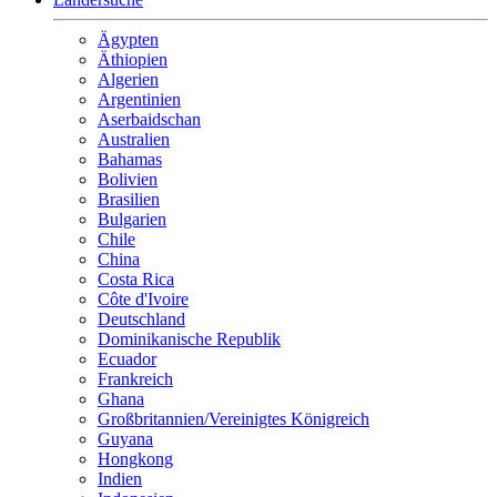
Ägypten
Äthiopien
Algerien
Argentinien
Aserbaidschan
Australien
Bahamas
Bolivien
Brasilien
Bulgarien
Chile
China
Costa Rica
Côte d'Ivoire
Deutschland
Dominikanische Republik
Ecuador
Frankreich
Ghana
Großbritannien/Vereinigtes Königreich
Guyana
Hongkong
Indien