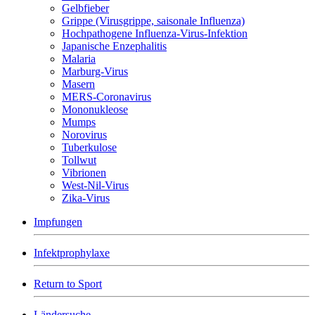
Gelbfieber
Grippe (Virusgrippe, saisonale Influenza)
Hochpathogene Influenza-Virus-Infektion
Japanische Enzephalitis
Malaria
Marburg-Virus
Masern
MERS-Coronavirus
Mononukleose
Mumps
Norovirus
Tuberkulose
Tollwut
Vibrionen
West-Nil-Virus
Zika-Virus
Impfungen
Infektprophylaxe
Return to Sport
Ländersuche