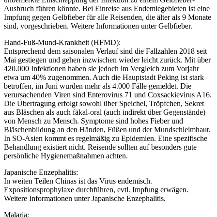
Ausbruch führen könnte. Bei Einreise aus Endemiegebieten ist eine
Impfung gegen Gelbfieber für alle Reisenden, die älter als 9 Monate
sind, vorgeschrieben. Weitere Informationen unter Gelbfieber.
Hand-Fuß-Mund-Krankheit (HFMD):
Entsprechend dem saisonalen Verlauf sind die Fallzahlen 2018 seit
Mai gestiegen und gehen inzwischen wieder leicht zurück. Mit über
420.000 Infektionen haben sie jedoch im Vergleich zum Vorjahr
etwa um 40% zugenommen. Auch die Hauptstadt Peking ist stark
betroffen, im Juni wurden mehr als 4.000 Fälle gemeldet. Die
verursachenden Viren sind Enterovirus 71 und Coxsackievirus A16.
Die Übertragung erfolgt sowohl über Speichel, Tröpfchen, Sekret
aus Bläschen als auch fäkal-oral (auch indirekt über Gegenstände)
von Mensch zu Mensch. Symptome sind hohes Fieber und
Bläschenbildung an den Händen, Füßen und der Mundschleimhaut.
In SO-Asien kommt es regelmäßig zu Epidemien. Eine spezifische
Behandlung existiert nicht. Reisende sollten auf besonders gute
persönliche Hygienemaßnahmen achten.
Japanische Enzephalitis:
In weiten Teilen Chinas ist das Virus endemisch.
Expositionsprophylaxe durchführen, evtl. Impfung erwägen.
Weitere Informationen unter Japanische Enzephalitis.
Malaria: