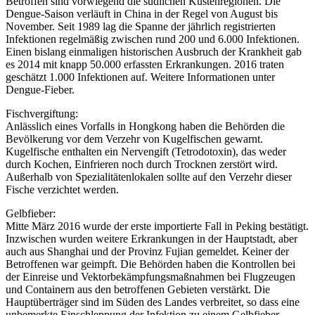
Betroffen sind vorwiegend die südlichen Küstenregionen. Die
Dengue-Saison verläuft in China in der Regel von August bis
November. Seit 1989 lag die Spanne der jährlich registrierten
Infektionen regelmäßig zwischen rund 200 und 6.000 Infektionen.
Einen bislang einmaligen historischen Ausbruch der Krankheit gab
es 2014 mit knapp 50.000 erfassten Erkrankungen. 2016 traten
geschätzt 1.000 Infektionen auf. Weitere Informationen unter
Dengue-Fieber.
Fischvergiftung:
Anlässlich eines Vorfalls in Hongkong haben die Behörden die
Bevölkerung vor dem Verzehr von Kugelfischen gewarnt.
Kugelfische enthalten ein Nervengift (Tetrodotoxin), das weder
durch Kochen, Einfrieren noch durch Trocknen zerstört wird.
Außerhalb von Spezialitätenlokalen sollte auf den Verzehr dieser
Fische verzichtet werden.
Gelbfieber:
Mitte März 2016 wurde der erste importierte Fall in Peking bestätigt.
Inzwischen wurden weitere Erkrankungen in der Hauptstadt, aber
auch aus Shanghai und der Provinz Fujian gemeldet. Keiner der
Betroffenen war geimpft. Die Behörden haben die Kontrollen bei
der Einreise und Vektorbekämpfungsmaßnahmen bei Flugzeugen
und Containern aus den betroffenen Gebieten verstärkt. Die
Hauptüberträger sind im Süden des Landes verbreitet, so dass eine
unbemerkte Einschleppung der Infektion zu einem Gelbfieber-