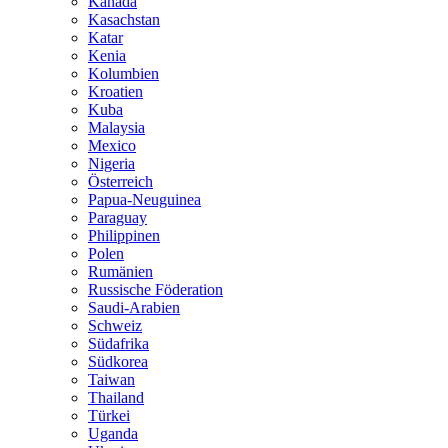
Kanada
Kasachstan
Katar
Kenia
Kolumbien
Kroatien
Kuba
Malaysia
Mexico
Nigeria
Österreich
Papua-Neuguinea
Paraguay
Philippinen
Polen
Rumänien
Russische Föderation
Saudi-Arabien
Schweiz
Südafrika
Südkorea
Taiwan
Thailand
Türkei
Uganda