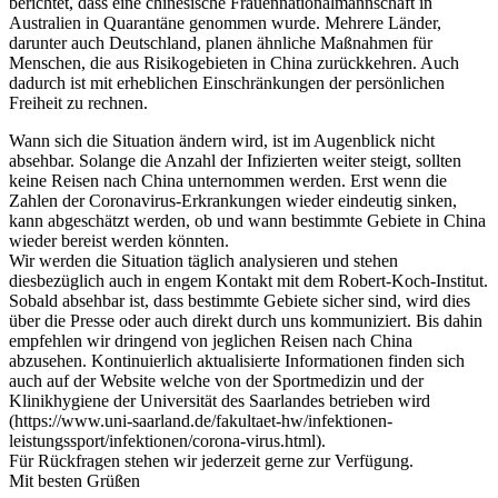
berichtet, dass eine chinesische Frauennationalmannschaft in
Australien in Quarantäne genommen wurde. Mehrere Länder,
darunter auch Deutschland, planen ähnliche Maßnahmen für
Menschen, die aus Risikogebieten in China zurückkehren. Auch
dadurch ist mit erheblichen Einschränkungen der persönlichen
Freiheit zu rechnen.
Wann sich die Situation ändern wird, ist im Augenblick nicht
absehbar. Solange die Anzahl der Infizierten weiter steigt, sollten
keine Reisen nach China unternommen werden. Erst wenn die
Zahlen der Coronavirus-Erkrankungen wieder eindeutig sinken,
kann abgeschätzt werden, ob und wann bestimmte Gebiete in China
wieder bereist werden könnten.
Wir werden die Situation täglich analysieren und stehen
diesbezüglich auch in engem Kontakt mit dem Robert-Koch-Institut.
Sobald absehbar ist, dass bestimmte Gebiete sicher sind, wird dies
über die Presse oder auch direkt durch uns kommuniziert. Bis dahin
empfehlen wir dringend von jeglichen Reisen nach China
abzusehen. Kontinuierlich aktualisierte Informationen finden sich
auch auf der Website welche von der Sportmedizin und der
Klinikhygiene der Universität des Saarlandes betrieben wird
(https://www.uni-saarland.de/fakultaet-hw/infektionen-
leistungssport/infektionen/corona-virus.html).
Für Rückfragen stehen wir jederzeit gerne zur Verfügung.
Mit besten Grüßen