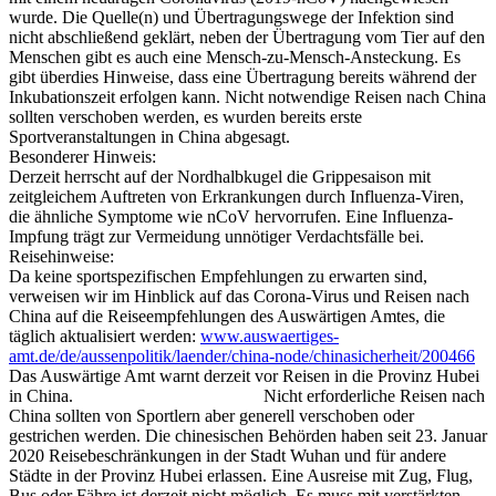
wurde. Die Quelle(n) und Übertragungswege der Infektion sind
nicht abschließend geklärt, neben der Übertragung vom Tier auf den
Menschen gibt es auch eine Mensch-zu-Mensch-Ansteckung. Es
gibt überdies Hinweise, dass eine Übertragung bereits während der
Inkubationszeit erfolgen kann. Nicht notwendige Reisen nach China
sollten verschoben werden, es wurden bereits erste
Sportveranstaltungen in China abgesagt.
Besonderer Hinweis:
Derzeit herrscht auf der Nordhalbkugel die Grippesaison mit
zeitgleichem Auftreten von Erkrankungen durch Influenza-Viren,
die ähnliche Symptome wie nCoV hervorrufen. Eine Influenza-
Impfung trägt zur Vermeidung unnötiger Verdachtsfälle bei.
Reisehinweise:
Da keine sportspezifischen Empfehlungen zu erwarten sind,
verweisen wir im Hinblick auf das Corona-Virus und Reisen nach
China auf die Reiseempfehlungen des Auswärtigen Amtes, die
täglich aktualisiert werden:
www.auswaertiges-
amt.de/de/aussenpolitik/laender/china-node/chinasicherheit/200466
Das Auswärtige Amt warnt derzeit vor Reisen in die Provinz Hubei
in China. Nicht erforderliche Reisen nach
China sollten von Sportlern aber generell verschoben oder
gestrichen werden. Die chinesischen Behörden haben seit 23. Januar
2020 Reisebeschränkungen in der Stadt Wuhan und für andere
Städte in der Provinz Hubei erlassen. Eine Ausreise mit Zug, Flug,
Bus oder Fähre ist derzeit nicht möglich. Es muss mit verstärkten