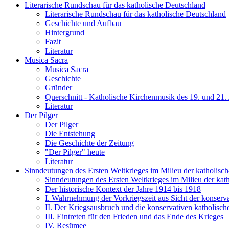
Literarische Rundschau für das katholische Deutschland
Literarische Rundschau für das katholische Deutschland
Geschichte und Aufbau
Hintergrund
Fazit
Literatur
Musica Sacra
Musica Sacra
Geschichte
Gründer
Querschnitt - Katholische Kirchenmusik des 19. und 21.
Literatur
Der Pilger
Der Pilger
Die Entstehung
Die Geschichte der Zeitung
"Der Pilger" heute
Literatur
Sinndeutungen des Ersten Weltkrieges im Milieu der katholisch-
Sinndeutungen des Ersten Weltkrieges im Milieu der katho
Der historische Kontext der Jahre 1914 bis 1918
I. Wahrnehmung der Vorkriegszeit aus Sicht der konserva
II. Der Kriegsausbruch und die konservativen katholisch
III. Eintreten für den Frieden und das Ende des Krieges
IV. Resümee