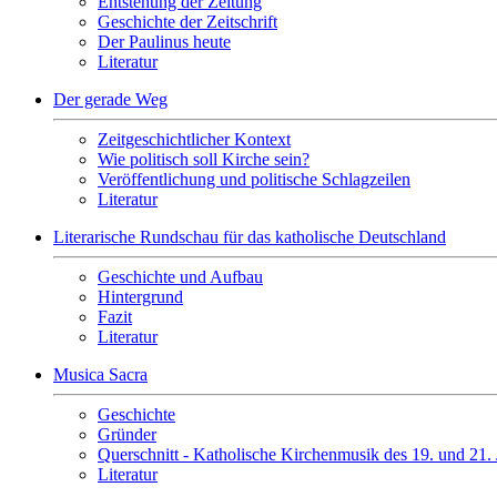
Entstehung der Zeitung
Geschichte der Zeitschrift
Der Paulinus heute
Literatur
Der gerade Weg
Zeitgeschichtlicher Kontext
Wie politisch soll Kirche sein?
Veröffentlichung und politische Schlagzeilen
Literatur
Literarische Rundschau für das katholische Deutschland
Geschichte und Aufbau
Hintergrund
Fazit
Literatur
Musica Sacra
Geschichte
Gründer
Querschnitt - Katholische Kirchenmusik des 19. und 21.
Literatur