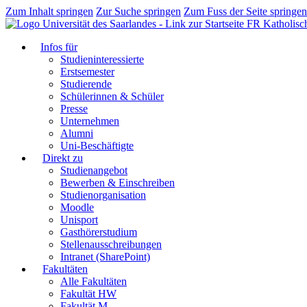
Zum Inhalt springen
Zur Suche springen
Zum Fuss der Seite springen
FR Katholisc
Infos für
Studieninteressierte
Erstsemester
Studierende
Schülerinnen & Schüler
Presse
Unternehmen
Alumni
Uni-Beschäftigte
Direkt zu
Studienangebot
Bewerben & Einschreiben
Studienorganisation
Moodle
Unisport
Gasthörerstudium
Stellenausschreibungen
Intranet (SharePoint)
Fakultäten
Alle Fakultäten
Fakultät HW
Fakultät M