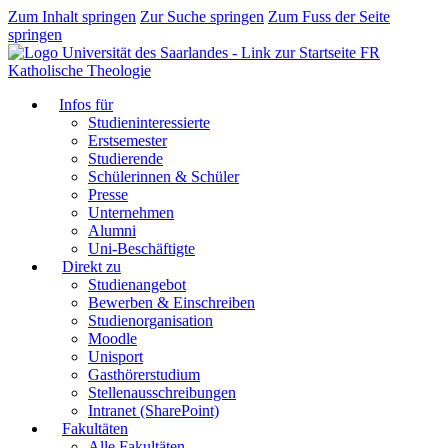
Zum Inhalt springen
Zur Suche springen
Zum Fuss der Seite
springen
FR
Katholische Theologie
Infos für
Studieninteressierte
Erstsemester
Studierende
Schülerinnen & Schüler
Presse
Unternehmen
Alumni
Uni-Beschäftigte
Direkt zu
Studienangebot
Bewerben & Einschreiben
Studienorganisation
Moodle
Unisport
Gasthörerstudium
Stellenausschreibungen
Intranet (SharePoint)
Fakultäten
Alle Fakultäten