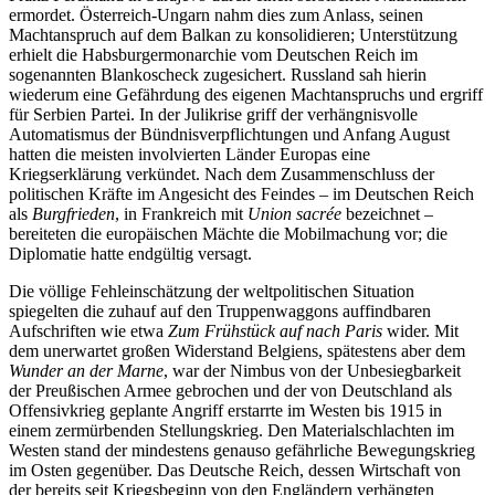
ermordet. Österreich-Ungarn nahm dies zum Anlass, seinen
Machtanspruch auf dem Balkan zu konsolidieren; Unterstützung
erhielt die Habsburgermonarchie vom Deutschen Reich im
sogenannten Blankoscheck zugesichert. Russland sah hierin
wiederum eine Gefährdung des eigenen Machtanspruchs und ergriff
für Serbien Partei. In der Julikrise griff der verhängnisvolle
Automatismus der Bündnisverpflichtungen und Anfang August
hatten die meisten involvierten Länder Europas eine
Kriegserklärung verkündet. Nach dem Zusammenschluss der
politischen Kräfte im Angesicht des Feindes – im Deutschen Reich
als
Burgfrieden
, in Frankreich mit
Union sacrée
bezeichnet –
bereiteten die europäischen Mächte die Mobilmachung vor; die
Diplomatie hatte endgültig versagt.
Die völlige Fehleinschätzung der weltpolitischen Situation
spiegelten die zuhauf auf den Truppenwaggons auffindbaren
Aufschriften wie etwa
Zum Frühstück auf nach Paris
wider. Mit
dem unerwartet großen Widerstand Belgiens, spätestens aber dem
Wunder an der Marne
, war der Nimbus von der Unbesiegbarkeit
der Preußischen Armee gebrochen und der von Deutschland als
Offensivkrieg geplante Angriff erstarrte im Westen bis 1915 in
einem zermürbenden Stellungskrieg. Den Materialschlachten im
Westen stand der mindestens genauso gefährliche Bewegungskrieg
im Osten gegenüber. Das Deutsche Reich, dessen Wirtschaft von
der bereits seit Kriegsbeginn von den Engländern verhängten