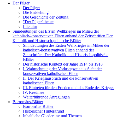
Der Pilger
Der Pilger
Die Entstehung
Die Geschichte der Zeitung
"Der Pilger" heute
Literatur
Sinndeutungen des Ersten Weltkrieges im Milieu der
katholisch-konservativen Eliten anhand der Zeitschriften Der
Katholik und Historisch-politische Blätter
Sinndeutungen des Ersten Weltkrieges im Milieu der
katholisch-konservativen Eliten anhand der
Zeitschriften Der Katholik und Historisch-politische
Blätter
Der historische Kontext der Jahre 1914 bis 1918
I. Wahrnehmung der Vorkriegszeit aus Sicht der
konservativen katholischen Eliten
II. Der Kriegsausbruch und die konservativen
katholischen Eliten
III. Eintreten für den Frieden und das Ende des Krieges
IV. Resümee
Weiterführende Anregungen
Borromäus-Blätter
Borromäus-Blätter
Historischer Hintergrund
Inhaltliche Gliederung und Themen