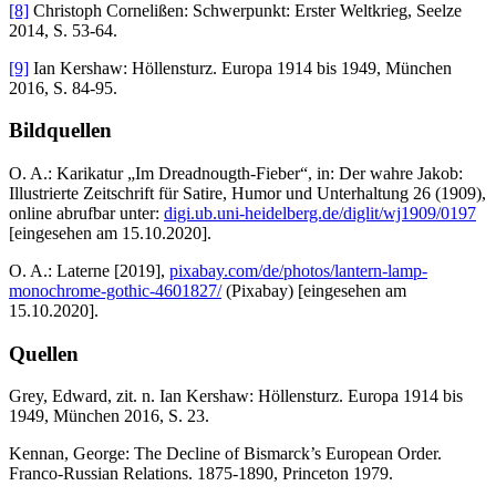
[8]
Christoph Cornelißen: Schwerpunkt: Erster Weltkrieg, Seelze
2014, S. 53-64.
[9]
Ian Kershaw: Höllensturz. Europa 1914 bis 1949, München
2016, S. 84-95.
Bildquellen
O. A.: Karikatur „Im Dreadnougth-Fieber“, in: Der wahre Jakob:
Illustrierte Zeitschrift für Satire, Humor und Unterhaltung 26 (1909),
online abrufbar unter:
digi.ub.uni-heidelberg.de/diglit/wj1909/0197
[eingesehen am 15.10.2020].
O. A.: Laterne [2019],
pixabay.com/de/photos/lantern-lamp-
monochrome-gothic-4601827/
(Pixabay) [eingesehen am
15.10.2020].
Quellen
Grey, Edward, zit. n. Ian Kershaw: Höllensturz. Europa 1914 bis
1949, München 2016, S. 23.
Kennan, George: The Decline of Bismarck’s European Order.
Franco-Russian Relations. 1875-1890, Princeton 1979.