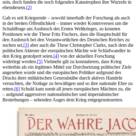
sein, doch fanden die noch folgenden Katastrophen ihre Wurzeln in
ebendiesem.
[2]
Gab es seit Kriegsende – sowohl innerhalb der Forschung als auch
in der breiten Öffentlichkeit – immer wieder Kontroversen um die
Schuldfrage am Ausbruch des Ersten Weltkrieges, so konnten
Positionen wie die These Fritz Fischers, dass die Hauptschuld für
den Ausbruch bei den Verantwortlichen des Deutschen Reiches zu
suchen sei,
[3]
aber auch die These Christopher Clarks, nach dem die
politischen Akteure der europäischen Mächte wie Schlafwandler in
den Krieg gestolpert seien,
[4]
von der aktuellen Forschung
widerlegt werden.
[5]
Vielmehr gilt zu konstatieren, dass Krieg
weiterhin als ein legitimes Mittel zur Durchsetzung politischer Ziele
angesehen wurde und die europäischen Politiker aufgrund des
Drucks ihrer militärischen Generalstäbe durch aktives Handeln
versuchten, die Notlage zu bewältigen und so ihre nationale Ehre zu
retten.
[6]
Schuld kam somit all jenen europäischen Mächten zu, die
– aufgrund aggressiver nationalistischer und imperialistischer
Bestrebungen – sehenden Auges dem Krieg entgegensteuerten.