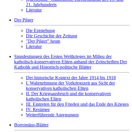
21. Jahrhunderts
Literatur
Der Pilger
Die Entstehung
Die Geschichte der Zeitung
"Der Pilger" heute
Literatur
Sinndeutungen des Ersten Weltkrieges im Milieu der
katholisch-konservativen Eliten anhand der Zeitschriften Der
Katholik und Historisch-politische Blätter
Der historische Kontext der Jahre 1914 bis 1918
I. Wahrnehmung der Vorkriegszeit aus Sicht der
konservativen katholischen Eliten
II. Der Kriegsausbruch und die konservativen
katholischen Eliten
III. Eintreten für den Frieden und das Ende des Krieges
IV. Resümee
Weiterführende Anregungen
Borromäus-Blätter