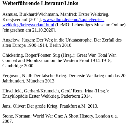
Weiterführende Literatur/Links
Asmuss, Burkhard/Wichmann, Manfred: Erster Weltkrieg.
Kriegsverlauf [2011],
www.dhm.de/lemo/kapitel/erster-
weltkrieg/kriegsverlauf.html
(LeMO: Lebendiges Museum Online)
[eingesehen am 21.10.2020].
Angelow, Jürgen: Der Weg in die Urkatastrophe. Der Zerfall des
alten Europa 1900-1914, Berlin 2010.
Chickering, Roger/Förster, Stig (Hrsg.): Great War, Total War.
Combat and Mobilization on the Western Front 1914-1918,
Cambridge 2000.
Ferguson, Niall: Der falsche Krieg. Der erste Weltkrieg und das 20.
Jahrhundert, München 2013.
Hirschfeld, Gerhard/Krumeich, Gerd/ Renz, Irina (Hrsg.):
Enzyklopädie Erster Weltkrieg, Paderborn 2014.
Janz, Oliver: Der große Krieg, Frankfurt a.M. 2013.
Stone, Norman: World War One: A Short History, London u.a.
2007.