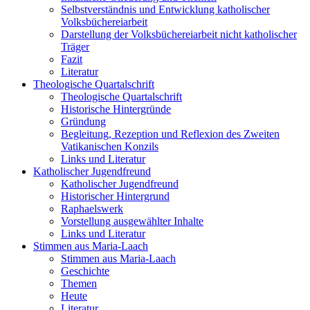
Selbstverständnis und Entwicklung katholischer
Volksbüchereiarbeit
Darstellung der Volksbüchereiarbeit nicht katholischer
Träger
Fazit
Literatur
Theologische Quartalschrift
Theologische Quartalschrift
Historische Hintergründe
Gründung
Begleitung, Rezeption und Reflexion des Zweiten
Vatikanischen Konzils
Links und Literatur
Katholischer Jugendfreund
Katholischer Jugendfreund
Historischer Hintergrund
Raphaelswerk
Vorstellung ausgewählter Inhalte
Links und Literatur
Stimmen aus Maria-Laach
Stimmen aus Maria-Laach
Geschichte
Themen
Heute
Literatur