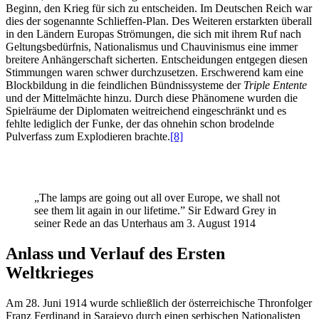
Beginn, den Krieg für sich zu entscheiden. Im Deutschen Reich war
dies der sogenannte Schlieffen-Plan. Des Weiteren erstarkten überall
in den Ländern Europas Strömungen, die sich mit ihrem Ruf nach
Geltungsbedürfnis, Nationalismus und Chauvinismus eine immer
breitere Anhängerschaft sicherten. Entscheidungen entgegen diesen
Stimmungen waren schwer durchzusetzen. Erschwerend kam eine
Blockbildung in die feindlichen Bündnissysteme der
Triple Entente
und der Mittelmächte hinzu. Durch diese Phänomene wurden die
Spielräume der Diplomaten weitreichend eingeschränkt und es
fehlte lediglich der Funke, der das ohnehin schon brodelnde
Pulverfass zum Explodieren brachte.
[8]
„The lamps are going out all over Europe, we shall not
see them lit again in our lifetime.” Sir Edward Grey in
seiner Rede an das Unterhaus am 3. August 1914
Anlass und Verlauf des Ersten
Weltkrieges
Am 28. Juni 1914 wurde schließlich der österreichische Thronfolger
Franz Ferdinand in Sarajevo durch einen serbischen Nationalisten