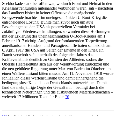
Seeblockade stark betroffen war, wodurch Front und Heimat in den
Kriegsanstrengungen miteinander verbunden waren, sah – nachdem
das Landheer bisher in keiner Offensive die maßgebende
Kriegswende brachte – im uneingeschränkten U-Boot-Krieg die
entscheidende Lösung. Buhlte man zuvor noch um gute
Beziehungen zu den USA als potenziellem Vermittler bei
zukünftigen Friedensverhandlungen, so wurden diese Hoffnungen
mit der Erklärung des uneingeschränkten U-Boot-Krieges am 1.
Februar 1917 nichtig. Aufgrund der fortdauernden Torpedierung
amerikanischer Handels- und Passagierschiffe traten schließlich am
6. April 1917 die USA auf Seiten der Entente in den Krieg ein.
Damit verschob sich innerhalb des folgenden Jahres das
Kräfteverhältnis deutlich zu Gunsten der Alliierten, sodass die
Oberste Heeresleitung sich aus der Verantwortung zurückzog und
die neu gebildete Regierung unter Max von Baden im Oktober um
einen Waffenstillstand bitten musste. Am 11. November 1918 wurde
schließlich dieser Waffenstillstand und damit einhergehend die
bedingungslose Kapitulation Deutschlands unterzeichnet. Damit
fand die mehrjährige Orgie der Gewalt mit – bedingt durch die
technischen Neuerungen und die ausblutenden Materialschlachten –
weltweit 17 Millionen Toten ihr Ende.
[9]