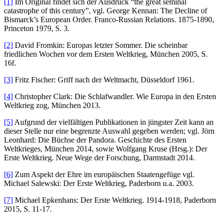
[1]
Im Original findet sich der Ausdruck “the great seminal
catastrophe of this century”, vgl. George Kennan: The Decline of
Bismarck’s European Order. Franco-Russian Relations. 1875-1890,
Princeton 1979, S. 3.
[2]
David Fromkin: Europas letzter Sommer. Die scheinbar
friedlichen Wochen vor dem Ersten Weltkrieg, München 2005, S.
16f.
[3]
Fritz Fischer: Griff nach der Weltmacht, Düsseldorf 1961.
[4]
Christopher Clark: Die Schlafwandler. Wie Europa in den Ersten
Weltkrieg zog, München 2013.
[5]
Aufgrund der vielfältigen Publikationen in jüngster Zeit kann an
dieser Stelle nur eine begrenzte Auswahl gegeben werden; vgl. Jörn
Leonhard: Die Büchse der Pandora. Geschichte des Ersten
Weltkrieges, München 2014, sowie Wolfgang Kruse (Hrsg.): Der
Erste Weltkrieg. Neue Wege der Forschung, Darmstadt 2014.
[6]
Zum Aspekt der Ehre im europäischen Staatengefüge vgl.
Michael Salewski: Der Erste Weltkrieg, Paderborn u.a. 2003.
[7]
Michael Epkenhans: Der Erste Weltkrieg. 1914-1918, Paderborn
2015, S. 11-17.